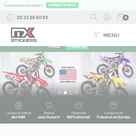
CHOISIS TA MOTO
Tu recherches une pièce ?
02 22 66 60 83
0
MENU
ALPINESTARS 27 : FLOCAGE OFFERT POUR L'ACHAT D'UNE
TENUE
+ D'INFOS
Livraison offerte
Retour
Paiement
Livraison en
dès 149€
sous 14 jours*
100% sécurisé
France et en Europe