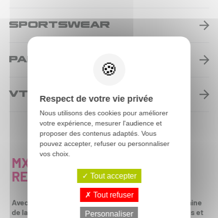
SPORTSWEAR
PADDOCK
VTT & BMX
Respect de votre vie privée
Nous utilisons des cookies pour améliorer
votre expérience, mesurer l'audience et
proposer des contenus adaptés. Vous
pouvez accepter, refuser ou personnaliser
vos choix.
MX-STICKERS, VOTRE
REVENDEUR MX DEPUIS 1997
Tout accepter
Tout refuser
Avec une expérience de plus de 25 ans dans le domaine
de la vente d'équipements motocross pour les pilotes et
Personnaliser