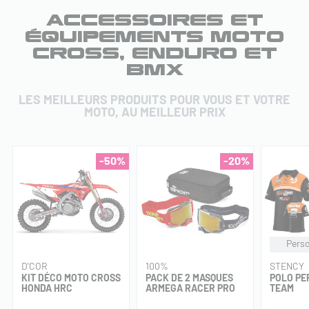
ACCESSOIRES ET
ÉQUIPEMENTS MOTO
CROSS, ENDURO ET
BMX
LES MEILLEURS PRODUITS POUR VOUS ET VOTRE
MOTO, AU MEILLEUR PRIX
-50%
-20%
Perso
D'COR
100%
STENCY
KIT DÉCO MOTO CROSS
PACK DE 2 MASQUES
POLO PE
HONDA HRC
ARMEGA RACER PRO
TEAM