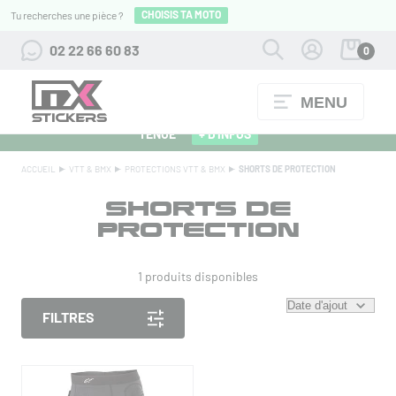
CHOISIS TA MOTO
Tu recherches une pièce ?
02 22 66 60 83
0
MENU
ALPINESTARS 27 : FLOCAGE OFFERT POUR L'ACHAT D'UNE
TENUE
+ D'INFOS
ACCUEIL
VTT & BMX
PROTECTIONS VTT & BMX
SHORTS DE PROTECTION
SHORTS DE
PROTECTION
1 produits disponibles
FILTRES