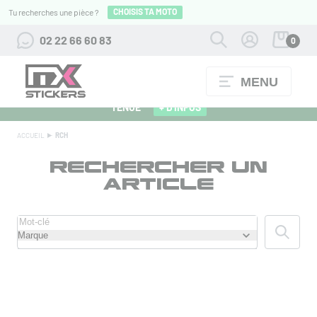
CHOISIS TA MOTO
Tu recherches une pièce ?
02 22 66 60 83
0
MENU
ALPINESTARS 27 : FLOCAGE OFFERT POUR L'ACHAT D'UNE
TENUE
+ D'INFOS
ACCUEIL
RCH
RECHERCHER UN
ARTICLE