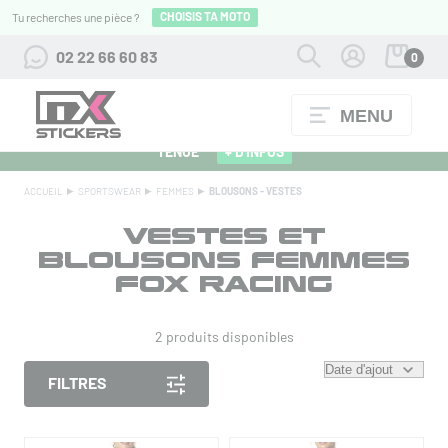
CHOISIS TA MOTO
Tu recherches une pièce ?
02 22 66 60 83
0
MENU
ALPINESTARS 27 : FLOCAGE OFFERT POUR L'ACHAT D'UNE
TENUE
+ D'INFOS
ACCUEIL
SPORTSWEAR
FEMMES
BLOUSONS - VESTES
VESTES ET
BLOUSONS FEMMES
FOX RACING
2 produits disponibles
FILTRES