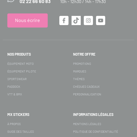
02 22 66 60 83
10h - 12h30 / 14h - 17h30
Nous écrire
NOS PRODUITS
NOTRE OFFRE
ÉQUIPEMENT MOTO
PROMOTIONS
ÉQUIPEMENT PILOTE
MARQUES
SPORTSWEAR
THÈMES
PADDOCK
CHÈQUES CADEAUX
VTT & BMX
PERSONNALISATION
MX STICKERS
INFORMATIONS LÉGALES
À PROPOS
MENTIONS LÉGALES
GUIDE DES TAILLES
POLITIQUE DE CONFIDENTIALITÉ