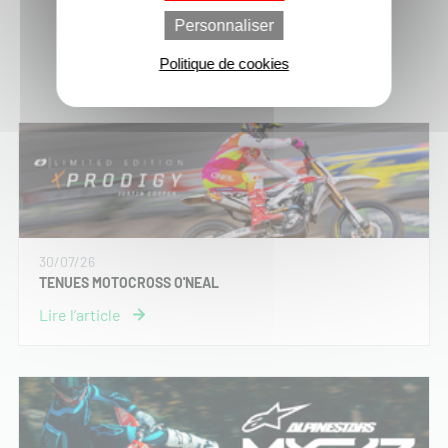
Personnaliser
Politique de cookies
Dernières actus moto-cross
30/07/26
TENUES MOTOCROSS O'NEAL