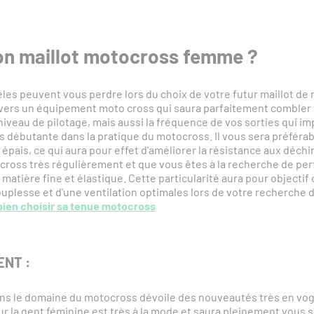
on maillot motocross femme ?
les peuvent vous perdre lors du choix de votre futur maillot de 
vers un équipement moto cross qui saura parfaitement combler 
iveau de pilotage, mais aussi la fréquence de vos sorties qui im
s débutante dans la pratique du motocross. Il vous sera préférabl
pais, ce qui aura pour effet d'améliorer la résistance aux déch
tocross très régulièrement et que vous êtes à la recherche de pe
atière fine et élastique. Cette particularité aura pour objectif 
souplesse et d'une ventilation optimales lors de votre recherche
bien choisir sa tenue motocross
NT :
ns le domaine du motocross dévoile des nouveautés très en vog
r la gent féminine est très à la mode et saura pleinement vous sa