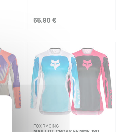
65,90 €
FOX RACING
180
MAILLOT CROSS FEMME 180