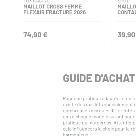
FOX RACING
SHOT
MAILLOT CROSS FEMME
MAILL
FLEXAIR FRACTURE 2026
CONTAC
74,90 €
39,90
GUIDE D'ACHA
Pour une pratique adaptée et en to
existe des maillots spécialement c
nombreuses marques différentes 
entre chaque modèle auront pour bu
pratique du motocross. Attention,
cela influencera le choix pour le 
harmonieux !