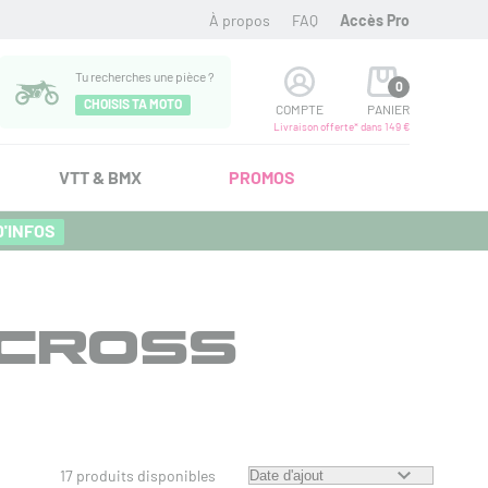
À propos
FAQ
Accès Pro
Tu recherches une pièce ?
0
CHOISIS TA MOTO
COMPTE
PANIER
Livraison offerte* dans 149 €
VTT & BMX
PROMOS
D'INFOS
OCROSS
17 produits disponibles