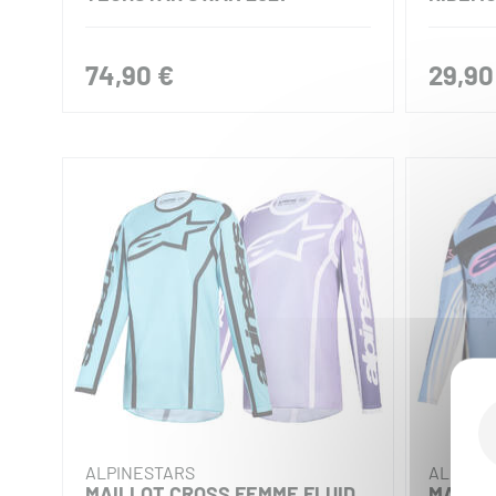
74,90 €
29,90
ALPINESTARS
ALPINE
MAILLOT CROSS FEMME FLUID
MAILL