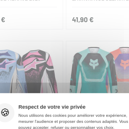
 €
41,90 €
Respect de votre vie privée
Nous utilisons des cookies pour améliorer votre expérience,
mesurer l'audience et proposer des contenus adaptés. Vous
STARS
FOX RACING
pouvez accepter, refuser ou personnaliser vos choix.
OT CROSS FEMME
MAILLOT CROSS FEMME 