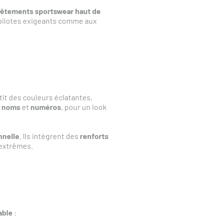
vêtements sportswear haut de
 pilotes exigeants comme aux
tit des couleurs éclatantes,
,
noms
et
numéros
, pour un look
nnelle
. Ils intègrent des
renforts
 extrêmes.
able
: