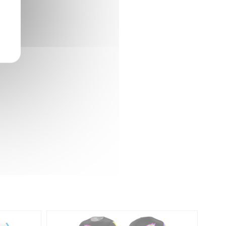
STENCY
ITED
MAILLOT CROSS LIMITED SAN
DIEGO
79,00 €