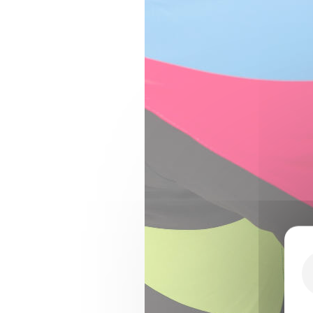
Marquage offert
STENCY
STENCY
TENUE MOTOCROSS ENFANT
TENUE 
LIMITED SX PARIS
PARIS
à partir de
à partir 
213,00 €
228,0