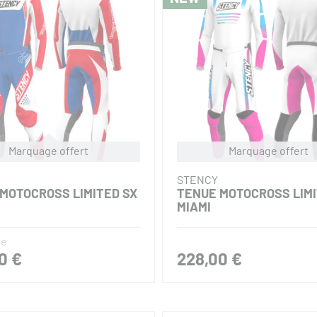
STENCY
LON CROSS ENFANT
PANTALON CROSS LIMIT
D SAN DIEGO
DIEGO
0 €
149,00 €