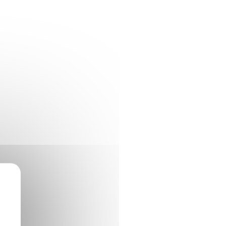
Marquage offert
STENCY
ITED
TENUE MOTOCROSS LIMITED
SPLASH
228,00 €