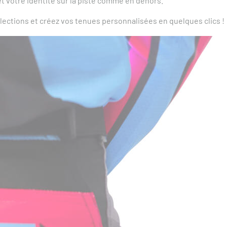
 et votre identité sur la piste comme en dehors.
ections et créez vos tenues personnalisées en quelques clics !
Tous les produits de la marque STENCY
e la marque STENCY :
NEW