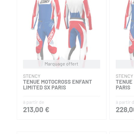
STENCY
STENCY
MAILLOT CROSS ENFANT
PANTA
LIMITED SAN DIEGO
LIMITE
74,00 €
139,0