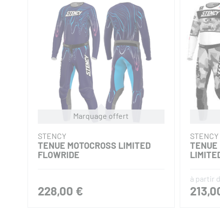
STENCY
STENCY
PANTALON CROSS ENFANT
PANTAL
LIMITED ZEBRA 2026
PARIS
139,00 €
149,0