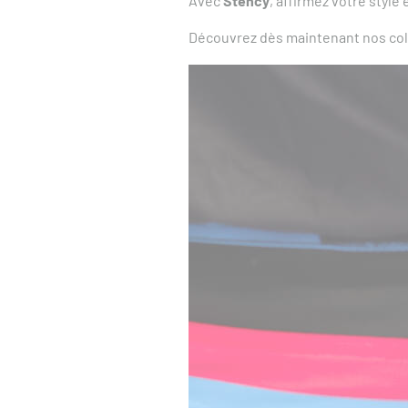
Avec
Stency
, affirmez votre style
Découvrez dès maintenant nos coll
Nos produits d