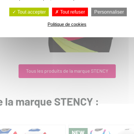
Tout accepter
Tout refuser
Personnaliser
Politique de cookies
Marquage offert
Marquage offert
STENCY
 MOTOCROSS ENFANT
TENUE MOTOCROSS LIM
D SAN DIEGO
SAN DIEGO
de
à partir de
0 €
228,00 €