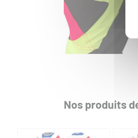
Marquage offert
STENCY
STENCY
TENUE MOTOCROSS LIMITED
TENUE
FLOWRIDE
LIMITE
à partir 
228,00 €
213,0