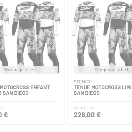
STENCY
ON CROSS LIMITED SX
PANTALON CROSS ENF
LIMITED SX PARIS
0 €
139,00 €