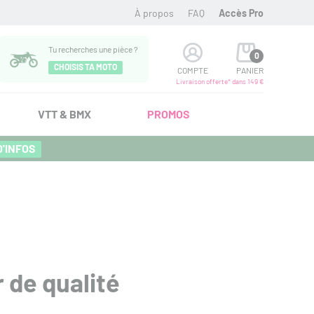
À propos
FAQ
Accès Pro
Tu recherches une pièce ?
0
CHOISIS TA MOTO
COMPTE
PANIER
Livraison offerte* dans 149 €
VTT & BMX
PROMOS
D'INFOS
 de qualité