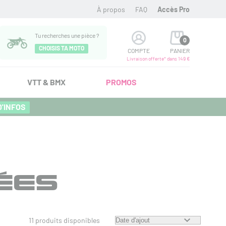
À propos
FAQ
Accès Pro
Tu recherches une pièce ?
0
CHOISIS TA MOTO
COMPTE
PANIER
Livraison offerte* dans 149 €
VTT & BMX
PROMOS
D'INFOS
ÉES
11 produits disponibles