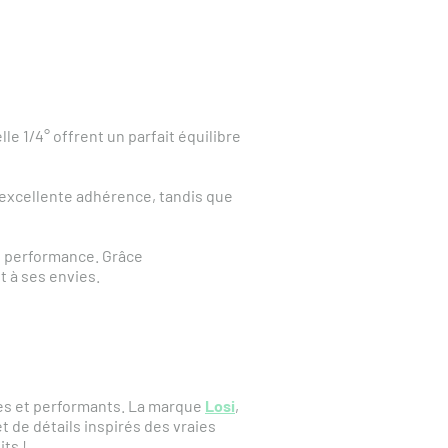
 1/4° offrent un parfait équilibre
 excellente adhérence, tandis que
t performance. Grâce
t à ses envies.
es et performants. La marque
Losi
,
 de détails inspirés des vraies
ts !