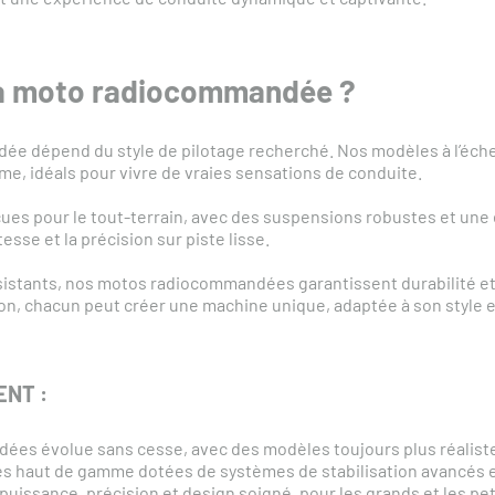
a moto radiocommandée ?
e dépend du style de pilotage recherché. Nos modèles à l’échelle
sme, idéals pour vivre de vraies sensations de conduite.
ues pour le tout-terrain, avec des suspensions robustes et une
tesse et la précision sur piste lisse.
sistants, nos motos radiocommandées garantissent durabilité e
on, chacun peut créer une machine unique, adaptée à son style e
NT :
ées évolue sans cesse, avec des modèles toujours plus réalist
s haut de gamme dotées de systèmes de stabilisation avancés et
issance, précision et design soigné, pour les grands et les peti