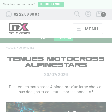
CHOISIS TA MOTO
Tu recherches une pièce ?
02 22 66 60 83
0
MENU
ALPINESTARS 27 : FLOCAGE OFFERT POUR L'ACHAT D'UNE
TENUE
+ D'INFOS
ACCUEIL
ACTUALITÉS
TENUES MOTOCROSS
ALPINESTARS
20/07/2026
Des tenues moto cross Alpinestars d'un large choix et
aux designs et couleurs impressionnants !