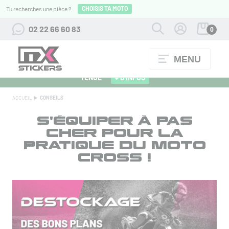
CHOISIS TA MOTO
Tu recherches une pièce ?
02 22 66 60 83
0
MENU
ALPINESTARS 27 : FLOCAGE OFFERT POUR L'ACHAT D'UNE
TENUE
+ D'INFOS
ACCUEIL
CONSEILS
S'ÉQUIPER À PAS
CHER POUR LA
PRATIQUE DU MOTO
CROSS !