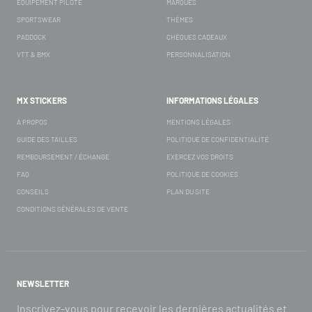
ÉQUIPEMENT PILOTE
MARQUES
SPORTSWEAR
THÈMES
PADDOCK
CHÈQUES CADEAUX
VTT & BMX
PERSONNALISATION
MX STICKERS
INFORMATIONS LÉGALES
À PROPOS
MENTIONS LÉGALES
GUIDE DES TAILLES
POLITIQUE DE CONFIDENTIALITÉ
REMBOURSEMENT / ÉCHANGE
EXERCEZ VOS DROITS
FAQ
POLITIQUE DE COOKIES
CONSEILS
PLAN DU SITE
CONDITIONS GÉNÉRALES DE VENTE
NEWSLETTER
Inscrivez-vous pour recevoir les dernières actualités et