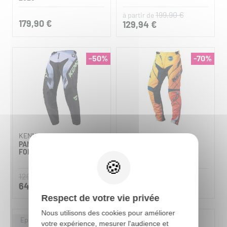
199,90 €
à partir de
179,90 €
129,94 €
-50%
-70%
KENNY
KENNY
PANTALON MOTOCROSS
PANTALON CROSS
FORCE
PERFORMANCE SPLIT
ROUGE
129,90 €
179,90 €
64,95 €
53,97 €
Respect de votre vie privée
Nous utilisons des cookies pour améliorer
votre expérience, mesurer l'audience et