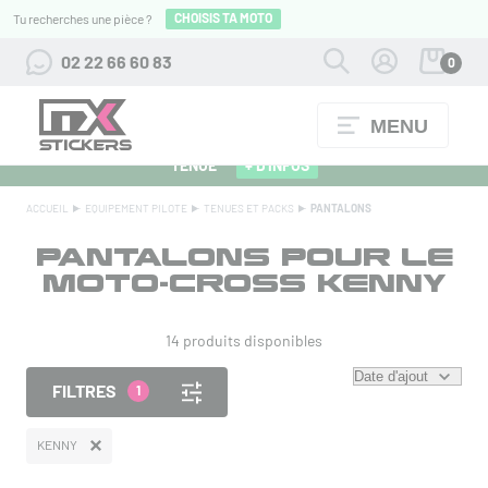
CHOISIS TA MOTO
Tu recherches une pièce ?
02 22 66 60 83
0
MENU
ALPINESTARS 27 : FLOCAGE OFFERT POUR L'ACHAT D'UNE
TENUE
+ D'INFOS
ACCUEIL
EQUIPEMENT PILOTE
TENUES ET PACKS
PANTALONS
PANTALONS POUR LE
MOTO-CROSS KENNY
14 produits disponibles
FILTRES
1
KENNY