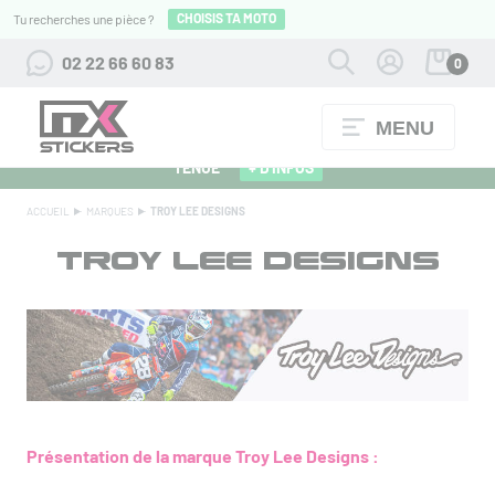
CHOISIS TA MOTO
Tu recherches une pièce ?
02 22 66 60 83
0
MENU
ALPINESTARS 27 : FLOCAGE OFFERT POUR L'ACHAT D'UNE
TENUE
+ D'INFOS
ACCUEIL
MARQUES
TROY LEE DESIGNS
TROY LEE DESIGNS
Présentation de la marque Troy Lee Designs :