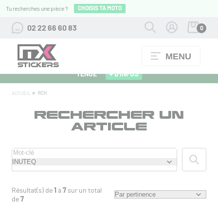
CHOISIS TA MOTO
Tu recherches une pièce ?
02 22 66 60 83
0
MENU
ALPINESTARS 27 : FLOCAGE OFFERT POUR L'ACHAT D'UNE
TENUE
+ D'INFOS
ACCUEIL
RCH
RECHERCHER UN
ARTICLE
Résultat(s) de
1
à
7
sur un total
de
7