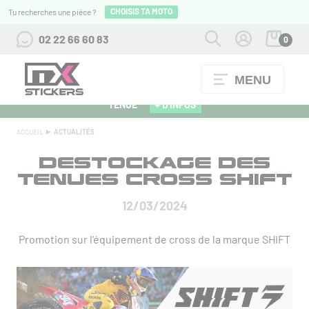
CHOISIS TA MOTO
Tu recherches une pièce ?
02 22 66 60 83
0
MENU
ALPINESTARS 27 : FLOCAGE OFFERT POUR L'ACHAT D'UNE
TENUE
+ D'INFOS
ACCUEIL
ACTUALITÉS
DESTOCKAGE DES
TENUES CROSS SHIFT
12/03/2024
Promotion sur l'équipement de cross de la marque SHIFT