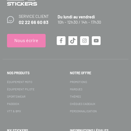
SERVICE CLIENT
Du lundi au vendredi
02 22 66 60 83
10h - 12h30 / 14h - 17h30
Nous écrire
NOS PRODUITS
NOTRE OFFRE
ÉQUIPEMENT MOTO
PROMOTIONS
ÉQUIPEMENT PILOTE
MARQUES
SPORTSWEAR
THÈMES
PADDOCK
CHÈQUES CADEAUX
VTT & BMX
PERSONNALISATION
MX STICKERS
INFORMATIONS LÉGALES