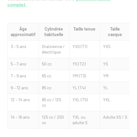
complet
.
Âge
Cylindrée
Taille tenue
Taille
approximatif
habituelle
casque
3 – 5 ans
Draisienne /
YXS (T1)
YXS
électrique
5 – 7 ans
50 cc
YS (T2)
YS
7 – 9 ans
65 cc
YM (T3)
YM
9 – 12 ans
85 cc
YL (T4)
YL
12 – 14 ans
85 cc / 125
YXL (T5)
YXL
cc
14 – 16 ans
125 cc / 250
YXL ou
Adulte XS / S
cc
adulte S