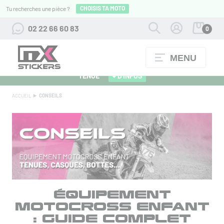
CHOISIS TA MOTO
Tu recherches une pièce ?
02 22 66 60 83
0
MENU
ALPINESTARS 27 : FLOCAGE OFFERT POUR L'ACHAT D'UNE
TENUE
+ D'INFOS
ACCUEIL
CONSEILS
ÉQUIPEMENT
MOTOCROSS ENFANT
: GUIDE COMPLET