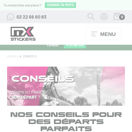
CHOISIS TA MOTO
Tu recherches une pièce ?
02 22 66 60 83
0
MENU
ALPINESTARS 27 : FLOCAGE OFFERT POUR L'ACHAT D'UNE
TENUE
+ D'INFOS
ACCUEIL
CONSEILS
NOS CONSEILS POUR
DES DÉPARTS
PARFAITS