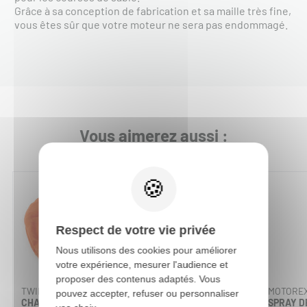
Grâce à sa conception de fabrication et sa maille très fine,
vous êtes sûr que votre moteur ne sera pas endommagé.
Vous aimerez aussi :
Respect de votre vie privée
Nous utilisons des cookies pour améliorer
votre expérience, mesurer l'audience et
proposer des contenus adaptés. Vous
TWIN AIR
DT1
MOTORE
pouvez accepter, refuser ou personnaliser
CHAUSSETTES DE
FILTRE À AIR DUAL
SPRAY DE