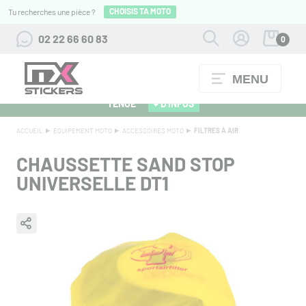
CHOISIS TA MOTO
Tu recherches une pièce ?
02 22 66 60 83
0
MENU
ALPINESTARS 27 : FLOCAGE OFFERT POUR L'ACHAT D'UNE
TENUE
+ D'INFOS
ACCUEIL
EQUIPEMENT MOTO
ACCESSOIRES MOTO
FILTRES À AIR
CHAUSSETTE SAND STOP
UNIVERSELLE DT1