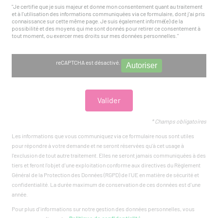
"Je certifie que je suis majeur et donne mon consentement quant au traitement
et à l'utilisation des informations communiquées via ce formulaire, dont j’ai pris
connaissance sur cette même page. Je suis également informé(e) de la
possibilité et des moyens qui me sont donnés pour retirer ce consentement à
tout moment, ou exercer mes droits sur mes données personnelles."
reCAPTCHA est désactivé.
Autoriser
* Champs obligatoires
Les informations que vous communiquez via ce formulaire nous sont utiles
pour répondre à votre demande et ne seront réservées qu'à cet usage à
l'exclusion de tout autre traitement. Elles ne seront jamais communiquées à des
tiers et feront l'objet d'une exploitation conforme aux directives du Règlement
Général de la Protection des Données (RGPD) de l'UE en matière de sécurité et
confidentialité. La durée maximum de conservation de ces données est d'une
année.
Pour plus d'informations sur notre gestion des données personnelles, vous