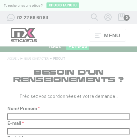
CHOISIS TA MOTO
Tu recherches une pièce ?
02 22 66 60 83
0
MENU
ALPINESTARS 27 : FLOCAGE OFFERT POUR L'ACHAT D'UNE
TENUE
+ D'INFOS
ACCUEIL
NOUS CONTACTER
PRODUIT
BESOIN D'UN
RENSEIGNEMENTS ?
Précisez vos coordonnées et votre demande :
Nom/Prénom
*
E-mail
*