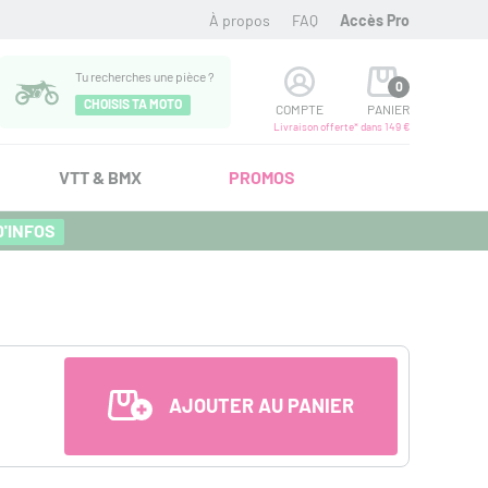
À propos
FAQ
Accès Pro
Tu recherches une pièce ?
0
CHOISIS TA MOTO
COMPTE
PANIER
Livraison offerte* dans 149 €
VTT & BMX
PROMOS
D'INFOS
AJOUTER AU PANIER