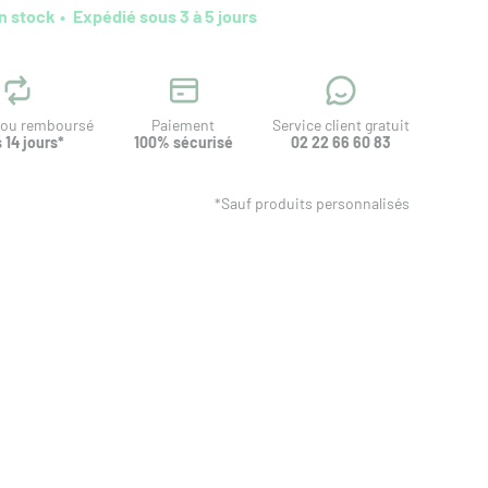
n stock
Expédié sous 3 à 5 jours
t ou remboursé
Paiement
Service client gratuit
 14 jours*
100% sécurisé
02 22 66 60 83
*Sauf produits personnalisés