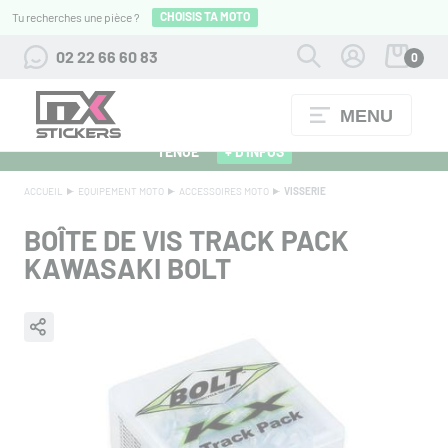
CHOISIS TA MOTO
Tu recherches une pièce ?
02 22 66 60 83
0
MENU
ALPINESTARS 27 : FLOCAGE OFFERT POUR L'ACHAT D'UNE
TENUE
+ D'INFOS
ACCUEIL
EQUIPEMENT MOTO
ACCESSOIRES MOTO
VISSERIE
BOÎTE DE VIS TRACK PACK
KAWASAKI BOLT