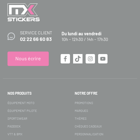
SERVICE CLIENT
Du lundi au vendredi
02 22 66 60 83
10h - 12h30 / 14h - 17h30
Nous écrire
NOS PRODUITS
NOTRE OFFRE
ÉQUIPEMENT MOTO
PROMOTIONS
ÉQUIPEMENT PILOTE
MARQUES
SPORTSWEAR
THÈMES
PADDOCK
CHÈQUES CADEAUX
VTT & BMX
PERSONNALISATION