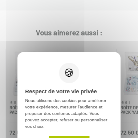
Vous aimerez aussi :
Respect de votre vie privée
Nous utilisons des cookies pour améliorer
BOLT
BOLT
BOLT
votre expérience, mesurer l'audience et
BOÎTE DE VIS PRO
6 VIS DE COURONNE
BOÎTE DE
PACK HONDA
ARGENT
PACK Y
proposer des contenus adaptés. Vous
pouvez accepter, refuser ou personnaliser
vos choix.
72,50 €
9,99 €
72,50 