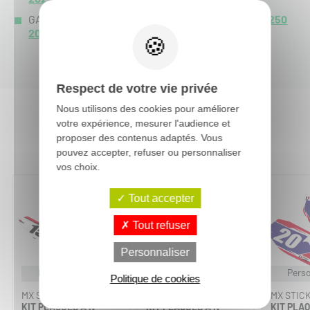
GASGAS MC 250 :
MC 250 2027
-
MC 250 2026
-
MC 250
2025
-
MC 250 2024
-
Respect de votre vie privée
Nous utilisons des cookies pour améliorer
votre expérience, mesurer l'audience et
Vous aimerez aussi :
proposer des contenus adaptés. Vous
pouvez accepter, refuser ou personnaliser
vos choix.
Tout accepter
Tout refuser
Personnaliser
Personnalisable
Personnalisable
Perso
Politique de cookies
MX STICKERS
MX STICKERS
MX STIC
KIT PLAQUES À N°
KIT PLAQUES À N°
KIT PLAQ