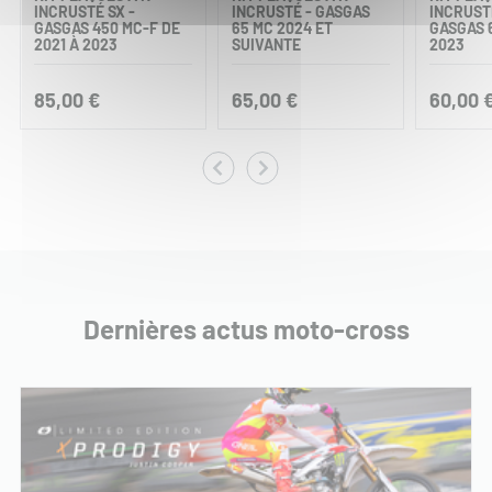
INCRUSTÉ SX -
INCRUSTÉ - GASGAS
INCRUSTÉ
GASGAS 450 MC-F DE
65 MC 2024 ET
GASGAS 6
2021 À 2023
SUIVANTE
2023
85,00 €
65,00 €
60,00 
Dernières actus moto-cross