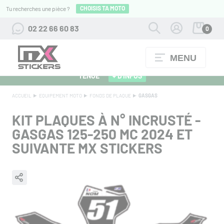
CHOISIS TA MOTO
Tu recherches une pièce ?
02 22 66 60 83
0
MENU
ALPINESTARS 27 : FLOCAGE OFFERT POUR L'ACHAT D'UNE
TENUE
+ D'INFOS
ACCUEIL
EQUIPEMENT MOTO
FONDS DE PLAQUE
GASGAS
KIT PLAQUES À N° INCRUSTÉ -
GASGAS 125-250 MC 2024 ET
SUIVANTE MX STICKERS