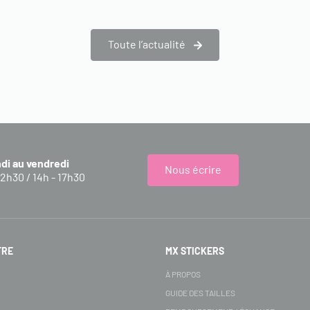
Toute l’actualité
ndi au vendredi
Nous écrire
12h30 / 14h - 17h30
FRE
MX STICKERS
S
À PROPOS
GUIDE DES TAILLES