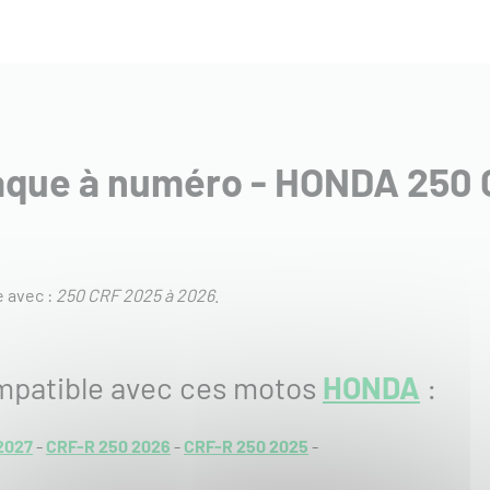
laque à numéro - HONDA 250 
 avec :
250 CRF 2025 à 2026
.
mpatible avec ces motos
HONDA
:
2027
-
CRF-R 250 2026
-
CRF-R 250 2025
-