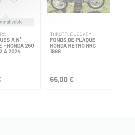
onnalisable
ERS
THROTTLE JOCKEY
MX S
UES À N°
FONDS DE PLAQUE
KIT 
 - HONDA 250
HONDA RETRO HRC
INCR
2 À 2024
1998
450 
2018
€
65,00 €
85,