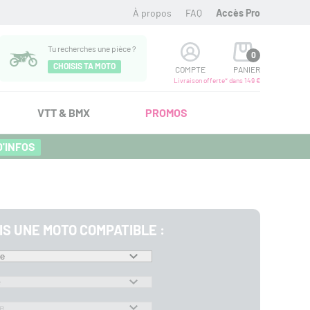
À propos
FAQ
Accès Pro
Tu recherches une pièce ?
0
CHOISIS TA MOTO
COMPTE
PANIER
Livraison offerte* dans 149 €
VTT & BMX
PROMOS
D'INFOS
IS UNE MOTO COMPATIBLE :