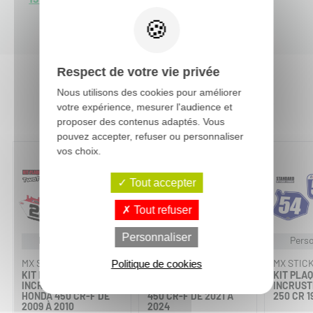
Respect de votre vie privée
Nous utilisons des cookies pour améliorer
Vous aimerez aussi :
votre expérience, mesurer l'audience et
proposer des contenus adaptés. Vous
pouvez accepter, refuser ou personnaliser
vos choix.
Tout accepter
Tout refuser
Personnaliser
Personnalisable
Personnalisable
Perso
MX STICKERS
MX STICKERS
MX STIC
Politique de cookies
KIT PLAQUES À N°
KIT PLAQUES À N°
KIT PLAQ
INCRUSTÉ TWOTWO -
INCRUSTÉ - HONDA
INCRUST
HONDA 450 CR-F DE
450 CR-F DE 2021 À
250 CR 1
2009 À 2010
2024