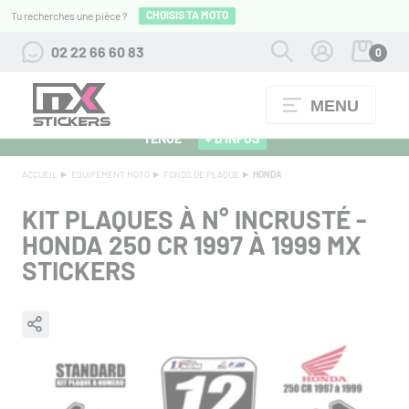
CHOISIS TA MOTO
Tu recherches une pièce ?
02 22 66 60 83
0
MENU
ALPINESTARS 27 : FLOCAGE OFFERT POUR L'ACHAT D'UNE
TENUE
+ D'INFOS
ACCUEIL
EQUIPEMENT MOTO
FONDS DE PLAQUE
HONDA
KIT PLAQUES À N° INCRUSTÉ -
HONDA 250 CR 1997 À 1999 MX
STICKERS