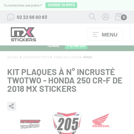
CHOISIS TA MOTO
Tu recherches une pièce ?
02 22 66 60 83
0
MENU
ALPINESTARS 27 : FLOCAGE OFFERT POUR L'ACHAT D'UNE
TENUE
+ D'INFOS
ACCUEIL
EQUIPEMENT MOTO
FONDS DE PLAQUE
HONDA
KIT PLAQUES À N° INCRUSTÉ
TWOTWO - HONDA 250 CR-F DE
2018 MX STICKERS