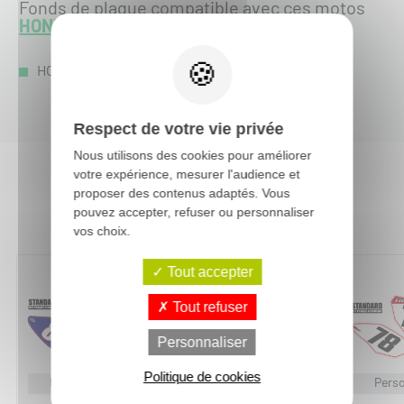
Fonds de plaque compatible avec ces motos
HONDA
:
HONDA CRF-R 250 :
CRF-R 250 2018
-
Respect de votre vie privée
Nous utilisons des cookies pour améliorer
votre expérience, mesurer l'audience et
proposer des contenus adaptés. Vous
Vous aimerez aussi :
pouvez accepter, refuser ou personnaliser
vos choix.
Tout accepter
Tout refuser
Personnaliser
Politique de cookies
Personnalisable
Perso