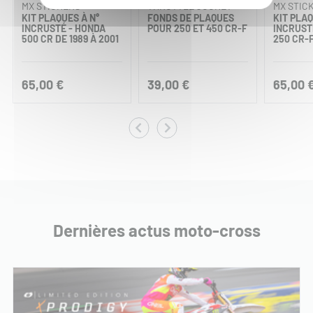
MX STICKERS
THROTTLE JOCKEY
MX STIC
KIT PLAQUES À N°
FONDS DE PLAQUES
KIT PLAQ
INCRUSTÉ - HONDA
POUR 250 ET 450 CR-F
INCRUST
500 CR DE 1989 À 2001
250 CR-F
65,00 €
39,00 €
65,00 
Dernières actus moto-cross