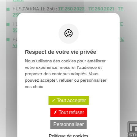
HUSQVARNA TE 250 :
TE 250 2022
-
TE 250 2021
-
TE
250 2020
-
HUSQVARNA TE 350 :
TE 350 2022
-
TE 350 2021
-
TE
350 2020
-
HUSQVARNA TE 450 :
TE 450 2022
-
TE 450 2021
-
TE
450 2020
-
Respect de votre vie privée
Nous utilisons des cookies pour améliorer
votre expérience, mesurer l'audience et
proposer des contenus adaptés. Vous
pouvez accepter, refuser ou personnaliser
vos choix.
Vous aimerez aussi :
Tout accepter
Tout refuser
Personnaliser
Politique de cookies