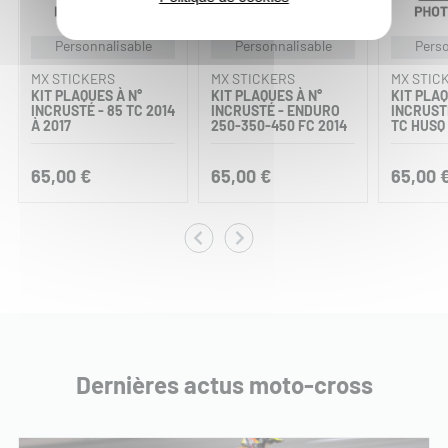
Personnalisable
Personnalisable
Perso
MX STICKERS
MX STICKERS
MX STIC
KIT PLAQUES À N°
KIT PLAQUES À N°
KIT PLAQ
INCRUSTÉ - 85 TC 2014
INCRUSTÉ - ENDURO
INCRUSTÉ
À 2017
250-350-450 FC 2014
TC HUSQ
65,00 €
65,00 €
65,00 
Dernières actus moto-cross