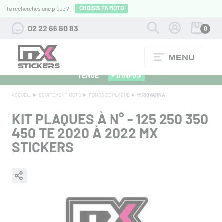
CHOISIS TA MOTO
Tu recherches une pièce ?
02 22 66 60 83
0
MENU
ALPINESTARS 27 : FLOCAGE OFFERT POUR L'ACHAT D'UNE
TENUE
+ D'INFOS
ACCUEIL
EQUIPEMENT MOTO
FONDS DE PLAQUE
HUSQVARNA
KIT PLAQUES À N° - 125 250 350
450 TE 2020 À 2022 MX
STICKERS