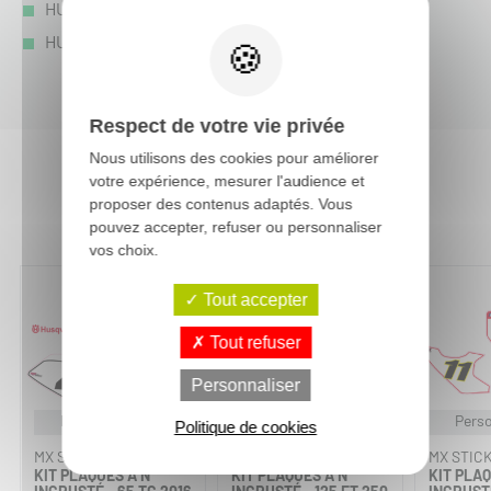
HUSQVARNA FC 350 :
FC 350 2015
-
HUSQVARNA FC 450 :
FC 450 2015
-
Respect de votre vie privée
Nous utilisons des cookies pour améliorer
votre expérience, mesurer l'audience et
Vous aimerez aussi :
proposer des contenus adaptés. Vous
pouvez accepter, refuser ou personnaliser
vos choix.
Tout accepter
Tout refuser
Personnaliser
Personnalisable
Personnalisable
Perso
Politique de cookies
MX STICKERS
MX STICKERS
MX STIC
KIT PLAQUES À N°
KIT PLAQUES À N°
KIT PLAQ