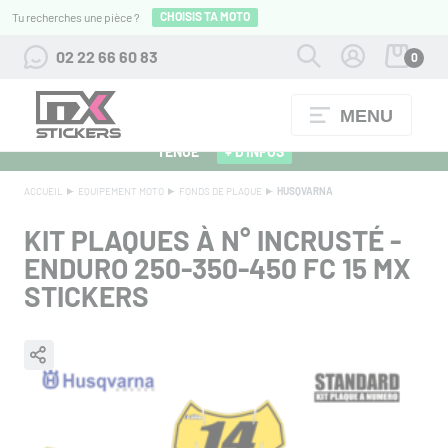
CHOISIS TA MOTO
Tu recherches une pièce ?
02 22 66 60 83
0
MENU
ALPINESTARS 27 : FLOCAGE OFFERT POUR L'ACHAT D'UNE
TENUE
+ D'INFOS
ACCUEIL
EQUIPEMENT MOTO
FONDS DE PLAQUE
HUSQVARNA
KIT PLAQUES À N° INCRUSTÉ -
ENDURO 250-350-450 FC 15 MX
STICKERS