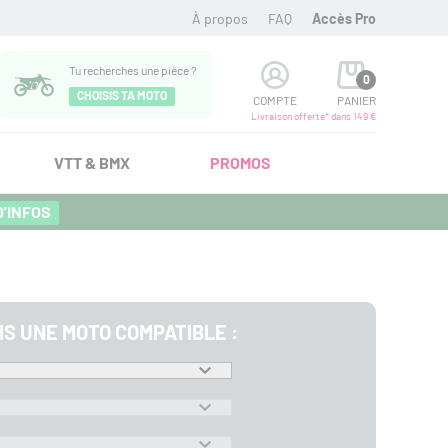
À propos
FAQ
Accès Pro
Tu recherches une pièce ?
0
CHOISIS TA MOTO
COMPTE
PANIER
Livraison offerte* dans 149 €
VTT & BMX
PROMOS
D'INFOS
IS UNE MOTO COMPATIBLE :