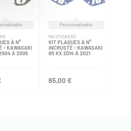
onnalisable
Personnalisable
ERS
MX STICKERS
MX S
UES À N°
KIT PLAQUES À N°
KIT 
É - KAWASAKI
INCRUSTÉ - KAWASAKI
INCR
2004 À 2005
85 KX 2014 À 2021
65 K
€
65,00 €
45,