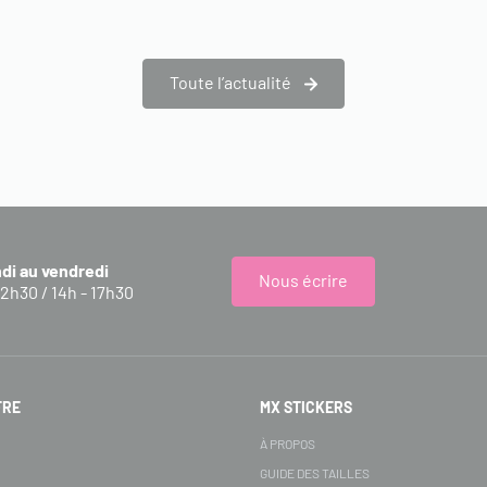
Toute l’actualité
ndi au vendredi
Nous écrire
12h30 / 14h - 17h30
FRE
MX STICKERS
S
À PROPOS
GUIDE DES TAILLES