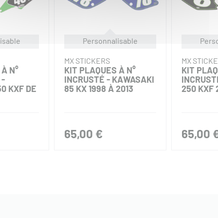
isable
Personnalisable
Pers
MX STICKERS
MX STICK
 À N°
KIT PLAQUES À N°
KIT PLAQ
 -
INCRUSTÉ - KAWASAKI
INCRUST
0 KXF DE
85 KX 1998 À 2013
250 KXF 
65,00 €
65,00 