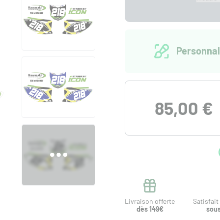
Personnal
85,00 €
Livraison offerte
Satisfai
dès 149€
sous