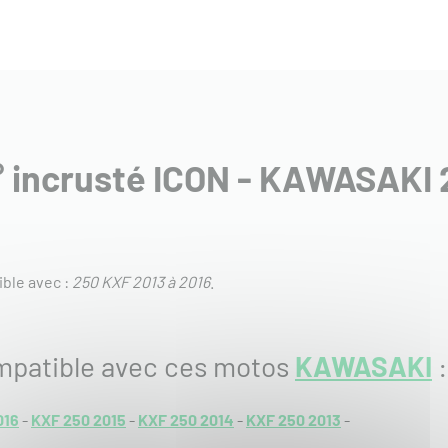
n° incrusté ICON - KAWASAKI
ble avec :
250 KXF 2013 à 2016
.
mpatible avec ces motos
KAWASAKI
:
016
-
KXF 250 2015
-
KXF 250 2014
-
KXF 250 2013
-