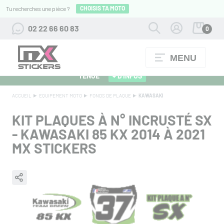
CHOISIS TA MOTO
Tu recherches une pièce ?
02 22 66 60 83
0
MENU
ALPINESTARS 27 : FLOCAGE OFFERT POUR L'ACHAT D'UNE
TENUE
+ D'INFOS
ACCUEIL
EQUIPEMENT MOTO
FONDS DE PLAQUE
KAWASAKI
KIT PLAQUES À N° INCRUSTÉ SX
- KAWASAKI 85 KX 2014 À 2021
MX STICKERS