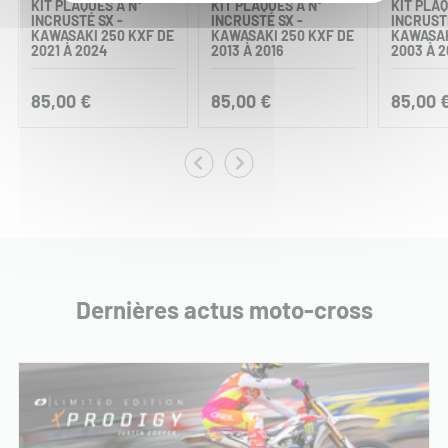
KIT PLAQUES À N°
KIT PLAQUES À N°
KIT PLAQ
INCRUSTÉ SX -
INCRUSTÉ SX -
INCRUST
KAWASAKI 250 KXF DE
KAWASAKI 250 KXF DE
KAWASAK
2021 À 2024
2013 À 2016
2003 À 2
85,00 €
85,00 €
85,00 
Dernières actus moto-cross