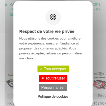
KAWASAKI KX 85 :
KX 85 2021
-
KX 85 2020
-
KX 85 2019
-
KX 85 2018
-
KX 85 2017
-
KX 85 2016
-
KX 85 2015
-
KX
85 2014
-
Respect de votre vie privée
Nous utilisons des cookies pour améliorer
votre expérience, mesurer l'audience et
Vous aimerez aussi :
proposer des contenus adaptés. Vous
pouvez accepter, refuser ou personnaliser
vos choix.
Tout accepter
Tout refuser
Personnaliser
Personnalisable
Personnalisable
Perso
Politique de cookies
MX STICKERS
MX STICKERS
MX STIC