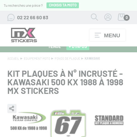
CHOISIS TA MOTO
Tu recherches une pièce ?
02 22 66 60 83
0
MENU
ALPINESTARS 27 : FLOCAGE OFFERT POUR L'ACHAT D'UNE
TENUE
+ D'INFOS
ACCUEIL
EQUIPEMENT MOTO
FONDS DE PLAQUE
KAWASAKI
KIT PLAQUES À N° INCRUSTÉ -
KAWASAKI 500 KX 1988 À 1998
MX STICKERS