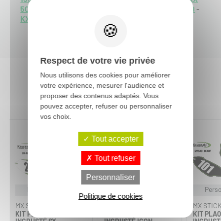
500 1992
-
KX 500 1991
-
KX 500 1990
-
KX 500 1989
-
KX 500 1988
-
Respect de votre vie privée
Nous utilisons des cookies pour améliorer
votre expérience, mesurer l'audience et
Vous aimerez aussi :
proposer des contenus adaptés. Vous
pouvez accepter, refuser ou personnaliser
vos choix.
Tout accepter
Tout refuser
Personnaliser
Personnalisable
Personnalisable
Perso
Politique de cookies
MX STICKERS
MX STICKERS
MX STIC
KIT PLAQUES À N°
KIT PLAQUES À N°
KIT PLAQ