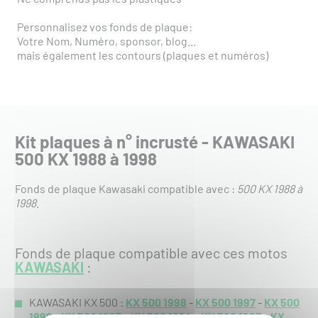
Personnalisez vos fonds de plaque:
Votre Nom, Numéro, sponsor, blog...
mais également les contours (plaques et numéros)
Kit plaques à n° incrusté - KAWASAKI
500 KX 1988 à 1998
Fonds de plaque Kawasaki compatible avec :
500 KX 1988 à
1998
.
Fonds de plaque compatible avec ces motos
KAWASAKI
:
KAWASAKI KX 500 :
KX 500 1998
-
KX 500 1997
-
KX 500
1996
-
KX 500 1995
-
KX 500 1994
-
KX 500 1993
-
KX