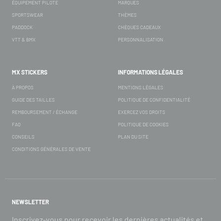
ÉQUIPEMENT PILOTE
MARQUES
SPORTSWEAR
THÈMES
PADDOCK
CHÈQUES CADEAUX
VTT & BMX
PERSONNALISATION
MX STICKERS
INFORMATIONS LÉGALES
À PROPOS
MENTIONS LÉGALES
GUIDE DES TAILLES
POLITIQUE DE CONFIDENTIALITÉ
REMBOURSEMENT / ÉCHANGE
EXERCEZ VOS DROITS
FAQ
POLITIQUE DE COOKIES
CONSEILS
PLAN DU SITE
CONDITIONS GÉNÉRALES DE VENTE
NEWSLETTER
Inscrivez-vous pour recevoir les dernières actualités et