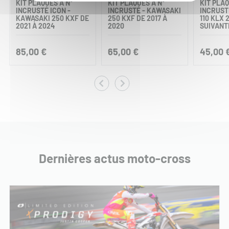
KIT PLAQUES À N°
KIT PLAQUES À N°
KIT PLAQ
INCRUSTÉ ICON -
INCRUSTÉ - KAWASAKI
INCRUST
KAWASAKI 250 KXF DE
250 KXF DE 2017 À
110 KLX 
2021 À 2024
2020
SUIVANT
85,00 €
65,00 €
45,00 
Dernières actus moto-cross