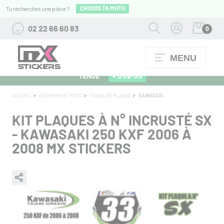
CHOISIS TA MOTO
Tu recherches une pièce ?
02 22 66 60 83
0
MENU
ALPINESTARS 27 : FLOCAGE OFFERT POUR L'ACHAT D'UNE
TENUE
+ D'INFOS
ACCUEIL
EQUIPEMENT MOTO
FONDS DE PLAQUE
KAWASAKI
KIT PLAQUES À N° INCRUSTÉ SX
- KAWASAKI 250 KXF 2006 À
2008 MX STICKERS