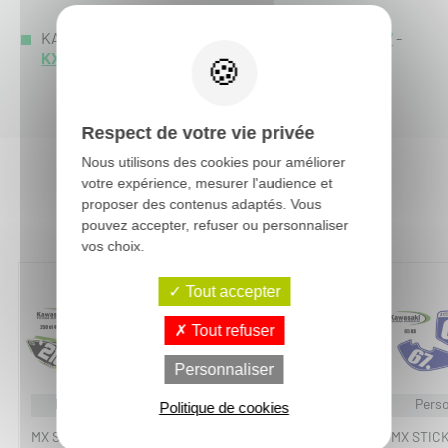
KAWASAKI KXF 250 :
KXF 250 2008
-
KXF 250 2007
-
KXF 250 2006
-
Respect de votre vie privée
Nous utilisons des cookies pour améliorer
votre expérience, mesurer l'audience et
Vous aimerez aussi :
proposer des contenus adaptés. Vous
pouvez accepter, refuser ou personnaliser
vos choix.
Tout accepter
Tout refuser
Personnaliser
Personnalisable
Personnalisable
Perso
Politique de cookies
MX STICKERS
MX STICKERS
MX STIC