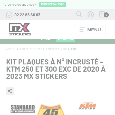
CHOISIS TA MOTO
Tu recherches une pièce ?
02 22 66 60 83
0
MENU
ALPINESTARS 27 : FLOCAGE OFFERT POUR L'ACHAT D'UNE
TENUE
+ D'INFOS
ACCUEIL
EQUIPEMENT MOTO
FONDS DE PLAQUE
KTM
KIT PLAQUES À N° INCRUSTÉ -
KTM 250 ET 300 EXC DE 2020 À
2023 MX STICKERS