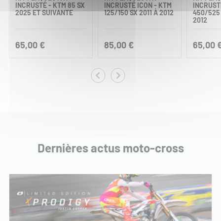
INCRUSTÉ - KTM 85 SX
INCRUSTÉ ICON - KTM
INCRUST
2025 ET SUIVANTE
125/150 SX 2011 À 2012
450/525 
2012
65,00 €
85,00 €
65,00 
Dernières actus moto-cross