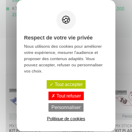
KTM EXC 300 :
EXC 300 2023
-
EXC 300 2022
-
EXC 300
2021
-
EXC 300 2020
-
Respect de votre vie privée
Nous utilisons des cookies pour améliorer
votre expérience, mesurer l'audience et
Vous aimerez aussi :
proposer des contenus adaptés. Vous
pouvez accepter, refuser ou personnaliser
vos choix.
Tout accepter
Tout refuser
Personnaliser
Personnalisable
Personnalisable
Perso
Politique de cookies
MX STICKERS
MX STICKERS
MX STIC
KIT PLAQUES À N°
KIT PLAQUES À N°
KIT PLAQ