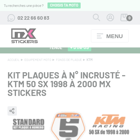
CHOISIS TA MOTO
Tu recherches une pièce ?
02 22 66 60 83
0
MENU
ALPINESTARS 27 : FLOCAGE OFFERT POUR L'ACHAT D'UNE
TENUE
+ D'INFOS
ACCUEIL
EQUIPEMENT MOTO
FONDS DE PLAQUE
KTM
KIT PLAQUES À N° INCRUSTÉ -
KTM 50 SX 1998 À 2000 MX
STICKERS