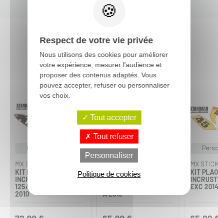
Respect de votre vie privée
Vous aimerez aussi :
Nous utilisons des cookies pour améliorer
votre expérience, mesurer l'audience et
proposer des contenus adaptés. Vous
pouvez accepter, refuser ou personnaliser
vos choix.
Tout accepter
Tout refuser
Personnalisable
Personnalisable
Perso
Personnaliser
MX STICKERS
MX STICKERS
MX STIC
KIT PLAQUES À N°
KIT PLAQUES À N°
KIT PLAQ
Politique de cookies
INCRUSTÉ - KTM
INCRUSTÉ - KTM 450
INCRUSTÉ
125/144 SX 2007 À
ET 500 EXC-F DE 2017
EXC 2014
2010
À 2019