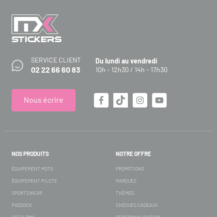
SERVICE CLIENT
Du lundi au vendredi
02 22 66 60 83
10h - 12h30 / 14h - 17h30
Nous écrire
NOS PRODUITS
NOTRE OFFRE
ÉQUIPEMENT MOTO
PROMOTIONS
ÉQUIPEMENT PILOTE
MARQUES
SPORTSWEAR
THÈMES
PADDOCK
CHÈQUES CADEAUX
VTT & BMX
PERSONNALISATION