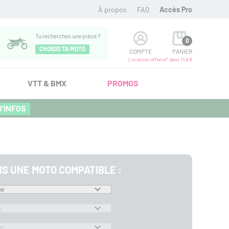
À propos
FAQ
Accès Pro
Tu recherches une pièce ?
0
CHOISIS TA MOTO
COMPTE
PANIER
Livraison offerte* dans 149 €
VTT & BMX
PROMOS
D'INFOS
IS UNE MOTO COMPATIBLE :