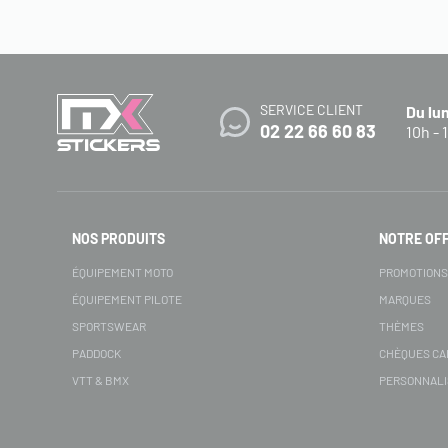
SERVICE CLIENT
Du lu
02 22 66 60 83
10h - 
NOS PRODUITS
NOTRE OF
ÉQUIPEMENT MOTO
PROMOTION
ÉQUIPEMENT PILOTE
MARQUES
SPORTSWEAR
THÈMES
PADDOCK
CHÈQUES C
VTT & BMX
PERSONNALI