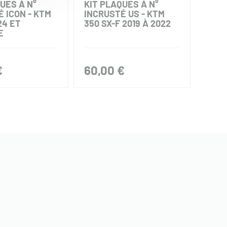
UES À N°
KIT PLAQUES À N°
KIT 
 ICON - KTM
INCRUSTÉ US - KTM
INCR
24 ET
350 SX-F 2019 À 2022
1995
E
€
60,00 €
45,