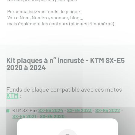
Personnalisez vos fonds de plaque:
Votre Nom, Numéro, sponsor, blog...
mais également les contours (plaques et numéros)
Kit plaques à n° incrusté - KTM SX-E5
2020 à 2024
Fonds de plaque compatible avec ces motos
KTM
:
KTM SX-E5 :
SX-E5 2024
-
SX-E5 2023
-
SX-E5 2022
-
SX-E5 2021
-
SX-E5 2020
-