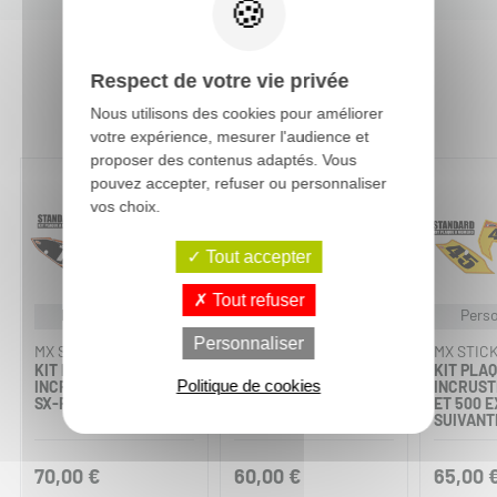
Respect de votre vie privée
Vous aimerez aussi :
Nous utilisons des cookies pour améliorer
votre expérience, mesurer l'audience et
proposer des contenus adaptés. Vous
pouvez accepter, refuser ou personnaliser
vos choix.
Tout accepter
Tout refuser
Personnalisable
Personnalisable
Perso
Personnaliser
MX STICKERS
MX STICKERS
MX STIC
KIT PLAQUES À N°
KIT PLAQUES À N°
KIT PLAQ
Politique de cookies
INCRUSTÉ - KTM 250
INCRUSTÉ US - KTM
INCRUST
SX-F 2007 À 2010
125-150 SX 2019 À
ET 500 E
2022
SUIVANT
70,00 €
60,00 €
65,00 