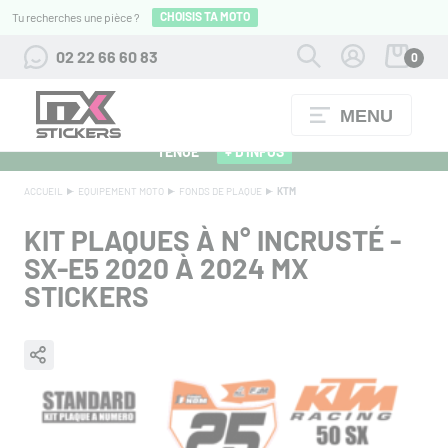
CHOISIS TA MOTO
Tu recherches une pièce ?
02 22 66 60 83
0
MENU
ALPINESTARS 27 : FLOCAGE OFFERT POUR L'ACHAT D'UNE
TENUE
+ D'INFOS
ACCUEIL
EQUIPEMENT MOTO
FONDS DE PLAQUE
KTM
KIT PLAQUES À N° INCRUSTÉ -
SX-E5 2020 À 2024 MX
STICKERS