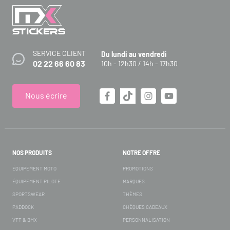
SERVICE CLIENT
Du lundi au vendredi
02 22 66 60 83
10h - 12h30 / 14h - 17h30
Nous écrire
NOS PRODUITS
NOTRE OFFRE
ÉQUIPEMENT MOTO
PROMOTIONS
ÉQUIPEMENT PILOTE
MARQUES
SPORTSWEAR
THÈMES
PADDOCK
CHÈQUES CADEAUX
VTT & BMX
PERSONNALISATION