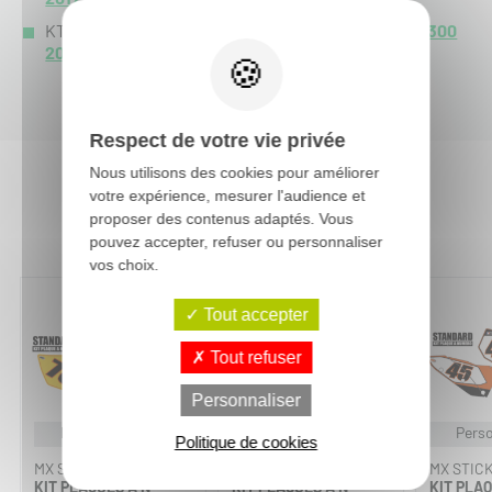
KTM EXC 300 :
EXC 300 2019
-
EXC 300 2018
-
EXC 300
2017
-
Respect de votre vie privée
Nous utilisons des cookies pour améliorer
votre expérience, mesurer l'audience et
Vous aimerez aussi :
proposer des contenus adaptés. Vous
pouvez accepter, refuser ou personnaliser
vos choix.
Tout accepter
Tout refuser
Personnaliser
Personnalisable
Personnalisable
Perso
Politique de cookies
MX STICKERS
MX STICKERS
MX STIC
KIT PLAQUES À N°
KIT PLAQUES À N°
KIT PLAQ