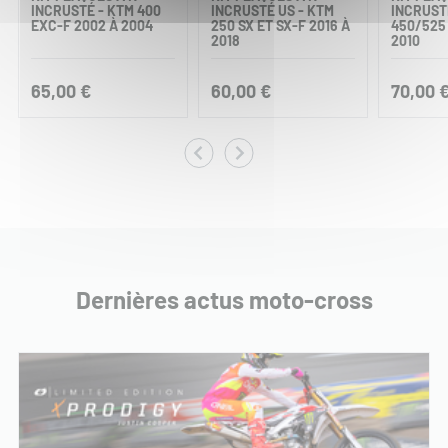
INCRUSTÉ - KTM 400
INCRUSTÉ US - KTM
INCRUST
EXC-F 2002 À 2004
250 SX ET SX-F 2016 À
450/525 
2018
2010
65,00 €
60,00 €
70,00 
Dernières actus moto-cross