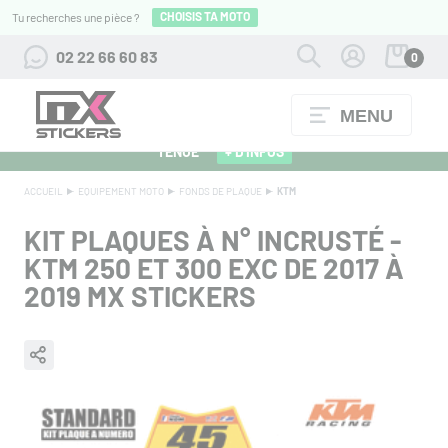
CHOISIS TA MOTO
Tu recherches une pièce ?
02 22 66 60 83
0
MENU
ALPINESTARS 27 : FLOCAGE OFFERT POUR L'ACHAT D'UNE
TENUE
+ D'INFOS
ACCUEIL
EQUIPEMENT MOTO
FONDS DE PLAQUE
KTM
KIT PLAQUES À N° INCRUSTÉ -
KTM 250 ET 300 EXC DE 2017 À
2019 MX STICKERS