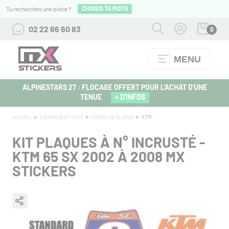
CHOISIS TA MOTO
Tu recherches une pièce ?
02 22 66 60 83
0
MENU
ALPINESTARS 27 : FLOCAGE OFFERT POUR L'ACHAT D'UNE
TENUE
+ D'INFOS
ACCUEIL
EQUIPEMENT MOTO
FONDS DE PLAQUE
KTM
KIT PLAQUES À N° INCRUSTÉ -
KTM 65 SX 2002 À 2008 MX
STICKERS