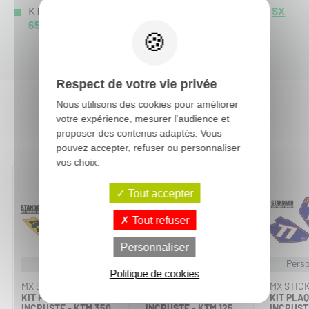
KTM SX 65 :
SX 65 2008
-
SX 65 2007
-
SX 65 2006
-
SX
65 2005
-
SX 65 2004
-
SX 65 2003
-
SX 65 2002
-
Respect de votre vie privée
Nous utilisons des cookies pour améliorer
votre expérience, mesurer l'audience et
Vous aimerez aussi :
proposer des contenus adaptés. Vous
pouvez accepter, refuser ou personnaliser
vos choix.
Tout accepter
Tout refuser
Personnaliser
Personnalisable
Personnalisable
Perso
Politique de cookies
MX STICKERS
MX STICKERS
MX STIC
KIT PLAQUES À N°
KIT PLAQUES À N°
KIT PLAQ
INCRUSTÉ - KTM 350
INCRUSTÉ - KTM 125
INCRUSTÉ