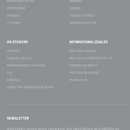
ÉQUIPEMENT PILOTE
MARQUES
SPORTSWEAR
THÈMES
PADDOCK
CHÈQUES CADEAUX
VTT & BMX
PERSONNALISATION
MX STICKERS
INFORMATIONS LÉGALES
À PROPOS
MENTIONS LÉGALES
GUIDE DES TAILLES
POLITIQUE DE CONFIDENTIALITÉ
REMBOURSEMENT / ÉCHANGE
EXERCEZ VOS DROITS
FAQ
POLITIQUE DE COOKIES
CONSEILS
PLAN DU SITE
CONDITIONS GÉNÉRALES DE VENTE
NEWSLETTER
Inscrivez-vous pour recevoir les dernières actualités et