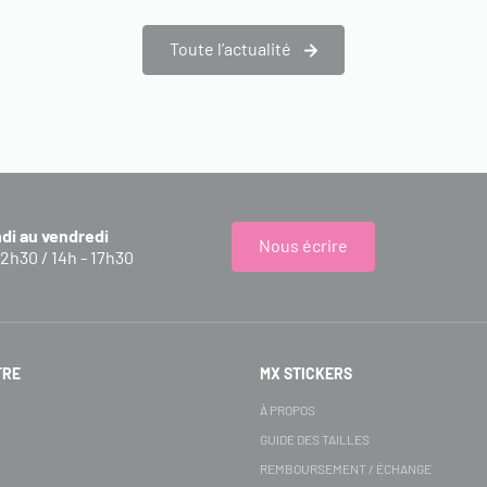
Toute l’actualité
ndi au vendredi
Nous écrire
12h30 / 14h - 17h30
FRE
MX STICKERS
S
À PROPOS
GUIDE DES TAILLES
REMBOURSEMENT / ÉCHANGE