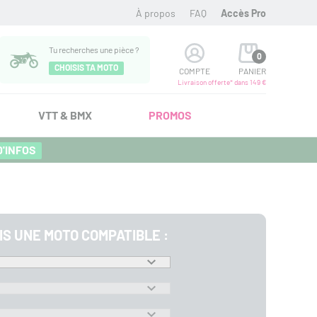
À propos
FAQ
Accès Pro
Tu recherches une pièce ?
0
CHOISIS TA MOTO
COMPTE
PANIER
Livraison offerte* dans 149 €
VTT & BMX
PROMOS
D'INFOS
IS UNE MOTO COMPATIBLE :