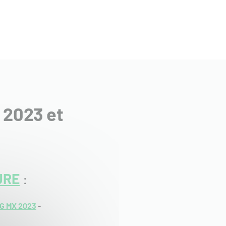
X 2023 et
URE
:
G MX 2023
-