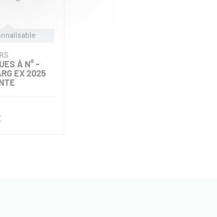
nnalisable
RS
UES À N° -
RG EX 2025
ANTE
€