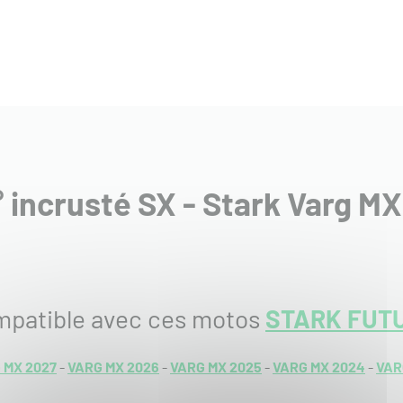
° incrusté SX - Stark Varg M
mpatible avec ces motos
STARK FUT
 MX 2027
-
VARG MX 2026
-
VARG MX 2025
-
VARG MX 2024
-
VAR