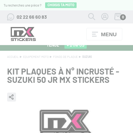
CHOISIS TA MOTO
Tu recherches une pièce ?
02 22 66 60 83
0
MENU
ALPINESTARS 27 : FLOCAGE OFFERT POUR L'ACHAT D'UNE
TENUE
+ D'INFOS
ACCUEIL
EQUIPEMENT MOTO
FONDS DE PLAQUE
SUZUKI
KIT PLAQUES À N° INCRUSTÉ -
SUZUKI 50 JR MX STICKERS