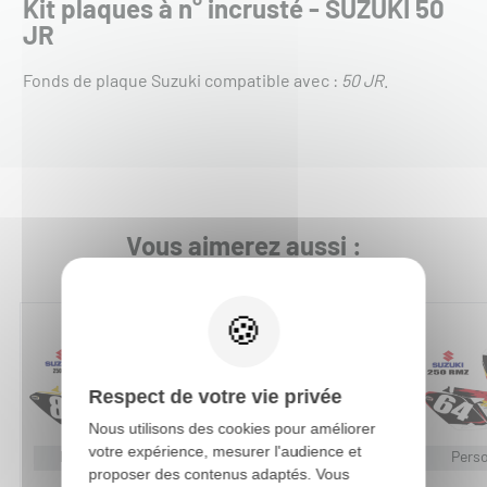
Kit plaques à n° incrusté - SUZUKI 50
JR
Fonds de plaque Suzuki compatible avec :
50 JR
.
Vous aimerez aussi :
Respect de votre vie privée
Nous utilisons des cookies pour améliorer
votre expérience, mesurer l'audience et
Personnalisable
Personnalisable
Perso
proposer des contenus adaptés. Vous