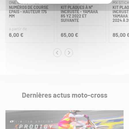
ONE INDUSTRIES
MX STICKERS
MX STIC
NUMÉROS DE COURSE
KIT PLAQUES À N°
KIT PLAQ
EPAIS - HAUTEUR 175
INCRUSTÉ - YAMAHA
INCRUSTÉ
MM
85 YZ 2022 ET
YAMAHA 
SUIVANTE
2024 À 
à partir de
6,00 €
65,00 €
85,00 
Dernières actus moto-cross