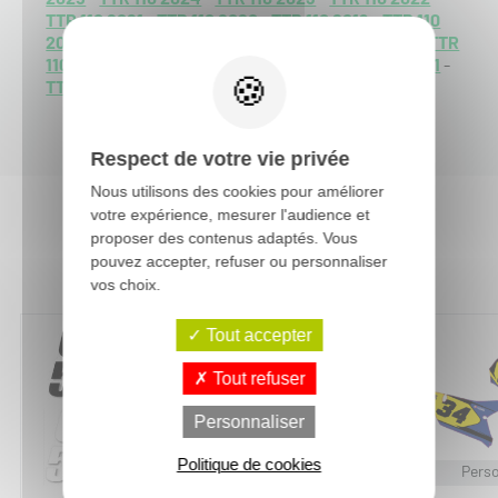
TTR 110 2021
-
TTR 110 2020
-
TTR 110 2019
-
TTR 110
2018
-
TTR 110 2017
-
TTR 110 2016
-
TTR 110 2015
-
TTR
110 2014
-
TTR 110 2013
-
TTR 110 2012
-
TTR 110 2011
-
TTR 110 2010
-
TTR 110 2009
-
TTR 110 2008
-
Respect de votre vie privée
Nous utilisons des cookies pour améliorer
votre expérience, mesurer l'audience et
proposer des contenus adaptés. Vous
Vous aimerez aussi :
pouvez accepter, refuser ou personnaliser
vos choix.
Tout accepter
Tout refuser
Personnaliser
Politique de cookies
Personnalisable
Perso