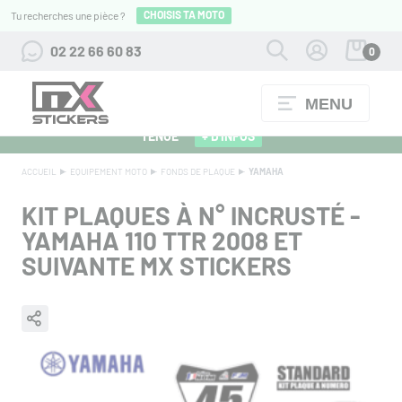
CHOISIS TA MOTO
Tu recherches une pièce ?
02 22 66 60 83
0
MENU
ALPINESTARS 27 : FLOCAGE OFFERT POUR L'ACHAT D'UNE
TENUE
+ D'INFOS
ACCUEIL
EQUIPEMENT MOTO
FONDS DE PLAQUE
YAMAHA
KIT PLAQUES À N° INCRUSTÉ -
YAMAHA 110 TTR 2008 ET
SUIVANTE MX STICKERS