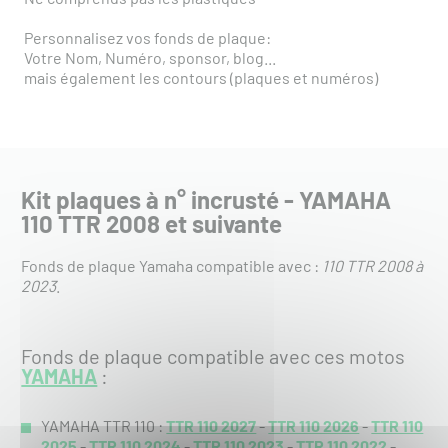
Personnalisez vos fonds de plaque:
Votre Nom, Numéro, sponsor, blog...
mais également les contours (plaques et numéros)
Kit plaques à n° incrusté - YAMAHA
110 TTR 2008 et suivante
Fonds de plaque Yamaha compatible avec :
110 TTR 2008 à
2023
.
Fonds de plaque compatible avec ces motos
YAMAHA
:
YAMAHA TTR 110 :
TTR 110 2027
-
TTR 110 2026
-
TTR 110
2025
-
TTR 110 2024
-
TTR 110 2023
-
TTR 110 2022
-