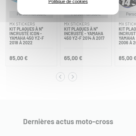
Politique de cookies
Personnalisable
Personnalisable
Perso
MX STICKERS
MX STICKERS
MX STIC
KIT PLAQUES À N°
KIT PLAQUES À N°
KIT PLAQ
INCRUSTÉ ICON -
INCRUSTÉ - YAMAHA
INCRUSTÉ
YAMAHA 450 YZ-F
450 YZ-F 2014 À 2017
YAMAHA 
2018 À 2022
2006 À 
85,00 €
65,00 €
85,00 
Dernières actus moto-cross