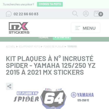
CHOISIS TA MOTO
Tu recherches une pièce ?
02 22 66 60 83
0
MENU
ALPINESTARS 27 : FLOCAGE OFFERT POUR L'ACHAT D'UNE
TENUE
+ D'INFOS
ACCUEIL
EQUIPEMENT MOTO
FONDS DE PLAQUE
YAMAHA
KIT PLAQUES À N° INCRUSTÉ
SPIDER - YAMAHA 125/250 YZ
2015 À 2021 MX STICKERS