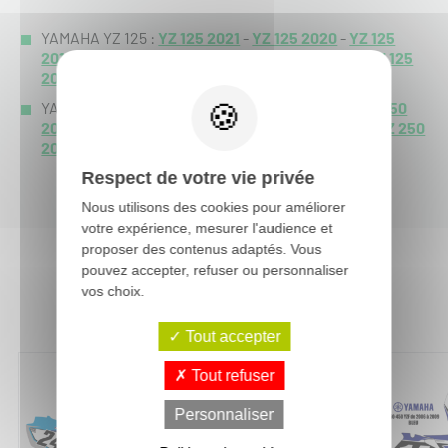
YAMAHA YZ 125 :
YZ 125 2021
-
YZ 125 2020
-
YZ 125
2019
-
YZ 125 2018
-
YZ 125 2017
-
YZ 125 2016
-
YZ 125
2015
-
YAMAHA YZ 250 :
YZ 250 2021
-
YZ 250 2020
-
YZ 250
2019
-
YZ 250 2018
-
YZ 250 2017
-
YZ 250 2016
-
YZ 250
2015
-
Respect de votre vie privée
Nous utilisons des cookies pour améliorer
votre expérience, mesurer l'audience et
proposer des contenus adaptés. Vous
pouvez accepter, refuser ou personnaliser
vos choix.
Vous aimerez aussi :
Tout accepter
Tout refuser
Personnaliser