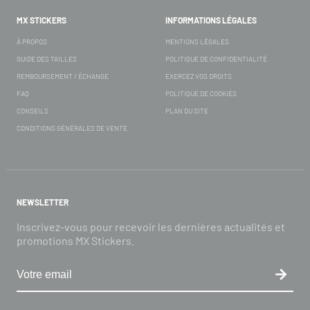
MX STICKERS
INFORMATIONS LÉGALES
À PROPOS
MENTIONS LÉGALES
GUIDE DES TAILLES
POLITIQUE DE CONFIDENTIALITÉ
REMBOURSEMENT / ÉCHANGE
EXERCEZ VOS DROITS
FAQ
POLITIQUE DE COOKIES
CONSEILS
PLAN DU SITE
CONDITIONS GÉNÉRALES DE VENTE
NEWSLETTER
Inscrivez-vous pour recevoir les dernières actualités et
promotions MX Stickers.