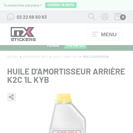
CHOISIS TA MOTO
Tu recherches une pièce ?
02 22 66 60 83
0
MENU
ALPINESTARS 27 : FLOCAGE OFFERT POUR L'ACHAT D'UNE
TENUE
+ D'INFOS
ACCUEIL
EQUIPEMENT MOTO
HUILE LUBRIFIANT
HUILE SUSPENSION
HUILE D'AMORTISSEUR ARRIÈRE
K2C 1L KYB