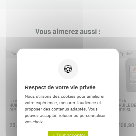
Vous aimerez aussi :
Respect de votre vie privée
Nous utilisons des cookies pour améliorer
KYB
MOTOREX
KYB
votre expérience, mesurer l'audience et
HUILE DE FOURCHE
HUILE DE FOURCHE
HUILE D
proposer des contenus adaptés. Vous
01M 1L
RACING SD1 5L
01M 5L
pouvez accepter, refuser ou personnaliser
vos choix.
23,90 €
129,90 €
108,90
Tout accepter