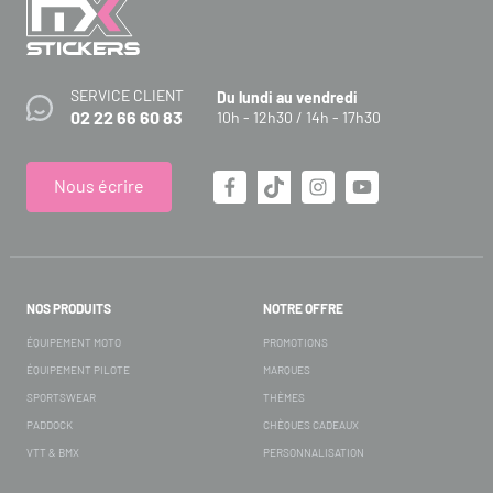
SERVICE CLIENT
Du lundi au vendredi
02 22 66 60 83
10h - 12h30 / 14h - 17h30
Nous écrire
NOS PRODUITS
NOTRE OFFRE
ÉQUIPEMENT MOTO
PROMOTIONS
ÉQUIPEMENT PILOTE
MARQUES
SPORTSWEAR
THÈMES
PADDOCK
CHÈQUES CADEAUX
VTT & BMX
PERSONNALISATION