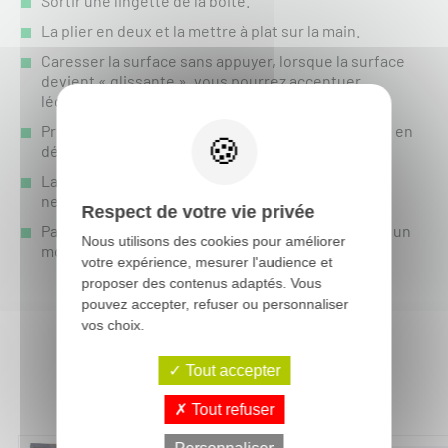
Sortir une lingette de la boite.
La plier en deux et la mettre à plat sur la main.
Caresser la surface sans appuyer, lorsque la surface
devient « glissante », vous pourrez accentuer
légèrement la pression.
Procéder toujours par petite surface, sans frotter, en
décrivant de légers cercles.
La Vulcanet emprisonne les particules, tout en
nettoyant et appliquant un film sur la surface.
Respect de votre vie privée
Passer ensuite le chiffon en microfibre, en faisant un
Nous utilisons des cookies pour améliorer
mouvement rapide et circulaire sans appuyer.
votre expérience, mesurer l'audience et
proposer des contenus adaptés. Vous
pouvez accepter, refuser ou personnaliser
vos choix.
Tout accepter
Vous aimerez aussi :
Tout refuser