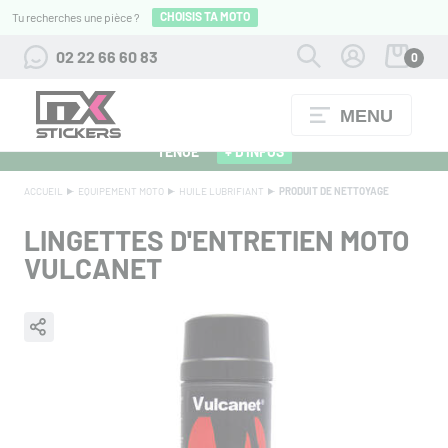
CHOISIS TA MOTO
Tu recherches une pièce ?
02 22 66 60 83
0
MENU
ALPINESTARS 27 : FLOCAGE OFFERT POUR L'ACHAT D'UNE
TENUE
+ D'INFOS
ACCUEIL
EQUIPEMENT MOTO
HUILE LUBRIFIANT
PRODUIT DE NETTOYAGE
LINGETTES D'ENTRETIEN MOTO
VULCANET