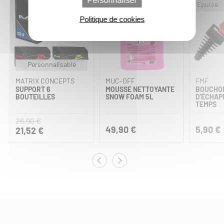
Personnaliser
-20%
Politique de cookies
Personnalisable
MATRIX CONCEPTS
MUC-OFF
FMF
SUPPORT 6
MOUSSE NETTOYANTE
BOUCHON
BOUTEILLES
SNOW FOAM 5L
D'ÉCHAP
TEMPS
26,90 €
49,90 €
5,90 €
21,52 €