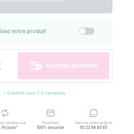
isez votre produit
€
AJOUTER AU PANIER
Expédié sous 3-5 semaines
t ou remboursé
Paiement
Service client gratuit
 14 jours*
100% sécurisé
02 22 66 60 83