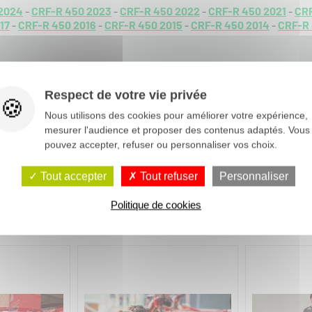
2024
-
CRF-R 450 2023
-
CRF-R 450 2022
-
CRF-R 450 2021
-
CRF
17
-
CRF-R 450 2016
-
CRF-R 450 2015
-
CRF-R 450 2014
-
CRF-R 
Respect de votre vie privée
Nous utilisons des cookies pour améliorer votre expérience,
mesurer l'audience et proposer des contenus adaptés. Vous
pouvez accepter, refuser ou personnaliser vos choix.
Tout accepter
Tout refuser
Personnaliser
Politique de cookies