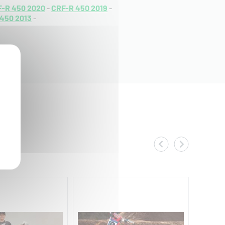
-R 450 2020
-
CRF-R 450 2019
-
450 2013
-