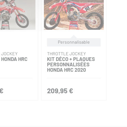
Personnalisable
 JOCKEY
THROTTLE JOCKEY
THRO
O HONDA HRC
KIT DÉCO + PLAQUES
KIT 
PERSONNALISÉES
PER
HONDA HRC 2020
HOND
 €
209,95 €
209