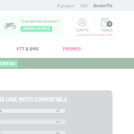
À propos
FAQ
Accès Pro
Tu recherches une pièce ?
0
CHOISIS TA MOTO
COMPTE
PANIER
Livraison offerte* dans 149 €
VTT & BMX
PROMOS
D'INFOS
IS UNE MOTO COMPATIBLE :