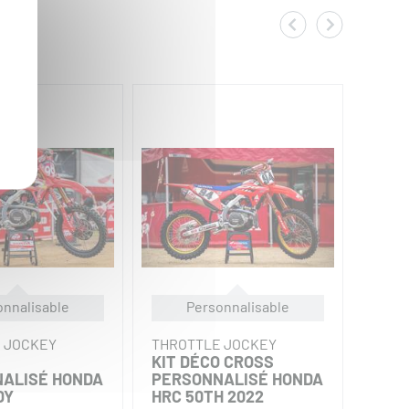
onnalisable
Personnalisable
 JOCKEY
THROTTLE JOCKEY
THRO
KIT DÉCO CROSS
KIT 
ALISÉ HONDA
PERSONNALISÉ HONDA
2025
DY
HRC 50TH 2022