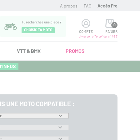
À propos
FAQ
Accès Pro
Tu recherches une pièce ?
0
CHOISIS TA MOTO
COMPTE
PANIER
Livraison offerte* dans 149 €
VTT & BMX
PROMOS
D'INFOS
IS UNE MOTO COMPATIBLE :