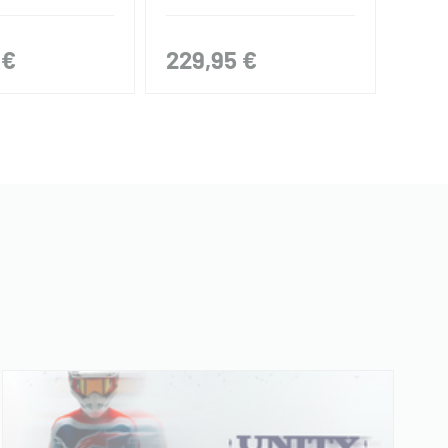
 €
229,95 €
195