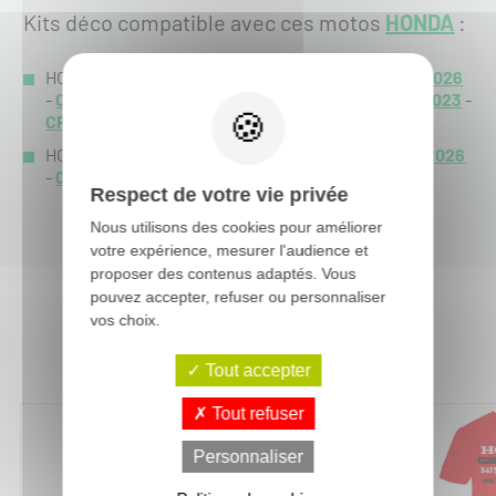
Kits déco compatible avec ces motos
HONDA
:
HONDA CRF-R 250 :
CRF-R 250 2027
-
CRF-R 250 2026
-
CRF-R 250 2025
-
CRF-R 250 2024
-
CRF-R 250 2023
-
CRF-R 250 2022
-
HONDA CRF-R 450 :
CRF-R 450 2027
-
CRF-R 450 2026
-
CRF-R 450 2025
-
Respect de votre vie privée
Nous utilisons des cookies pour améliorer
votre expérience, mesurer l'audience et
proposer des contenus adaptés. Vous
pouvez accepter, refuser ou personnaliser
vos choix.
Vous aimerez aussi :
Tout accepter
Tout refuser
-15%
Personnaliser