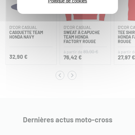
Politique de cookies
D'COR CASUAL
D'COR CASUAL
D'COR C
CASQUETTE TEAM
SWEAT À CAPUCHE
TEE SHI
HONDA NAVY
TEAM HONDA
HONDA 
FACTORY ROUGE
ROUGE
89,90 €
à partir de
à partir d
32,90 €
76,42 €
27,97 €
Dernières actus moto-cross