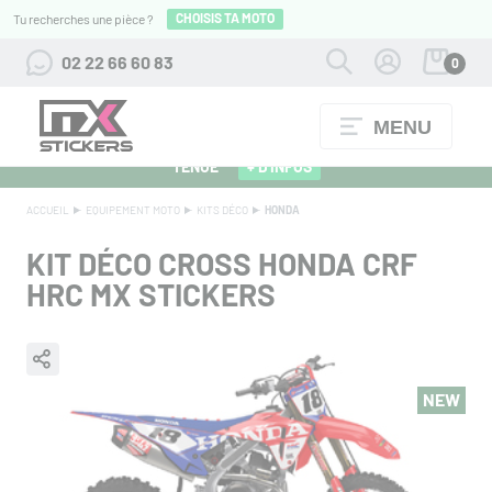
CHOISIS TA MOTO
Tu recherches une pièce ?
02 22 66 60 83
0
MENU
ALPINESTARS 27 : FLOCAGE OFFERT POUR L'ACHAT D'UNE
TENUE
+ D'INFOS
ACCUEIL
EQUIPEMENT MOTO
KITS DÉCO
HONDA
KIT DÉCO CROSS HONDA CRF
HRC MX STICKERS
NEW