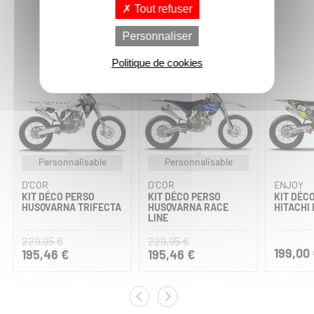
Tout refuser
Vous aimerez aussi :
Personnaliser
Politique de cookies
-15%
-15%
Personnalisable
Personnalisable
D'COR
D'COR
ENJOY
KIT DÉCO PERSO
KIT DÉCO PERSO
KIT DÉC
HUSQVARNA TRIFECTA
HUSQVARNA RACE
HITACHI
LINE
229,95 €
229,95 €
199,00
195,46 €
195,46 €