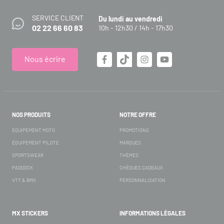
SERVICE CLIENT
Du lundi au vendredi
02 22 66 60 83
10h - 12h30 / 14h - 17h30
Nous écrire
NOS PRODUITS
NOTRE OFFRE
ÉQUIPEMENT MOTO
PROMOTIONS
ÉQUIPEMENT PILOTE
MARQUES
SPORTSWEAR
THÈMES
PADDOCK
CHÈQUES CADEAUX
VTT & BMX
PERSONNALISATION
MX STICKERS
INFORMATIONS LÉGALES