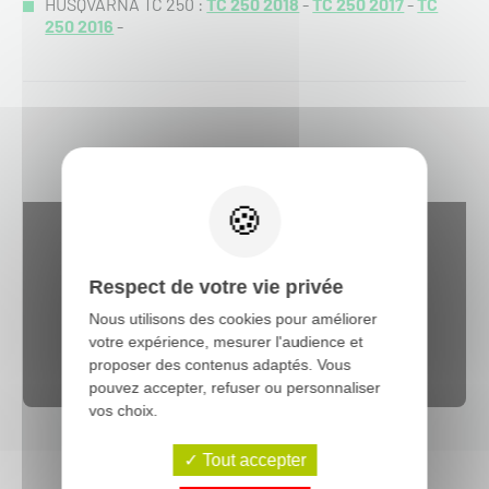
HUSQVARNA TC 250 :
TC 250 2018
-
TC 250 2017
-
TC
250 2016
-
Respect de votre vie privée
Nous utilisons des cookies pour améliorer
votre expérience, mesurer l'audience et
Web content est désactivé.
proposer des contenus adaptés. Vous
Autoriser
pouvez accepter, refuser ou personnaliser
vos choix.
Tout accepter