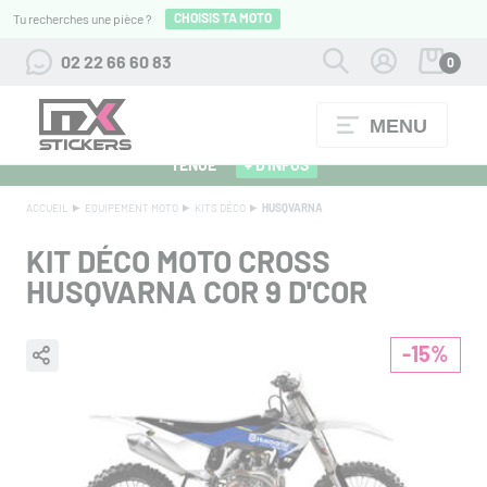
CHOISIS TA MOTO
Tu recherches une pièce ?
02 22 66 60 83
0
MENU
ALPINESTARS 27 : FLOCAGE OFFERT POUR L'ACHAT D'UNE
TENUE
+ D'INFOS
ACCUEIL
EQUIPEMENT MOTO
KITS DÉCO
HUSQVARNA
KIT DÉCO MOTO CROSS
HUSQVARNA COR 9 D'COR
-15%