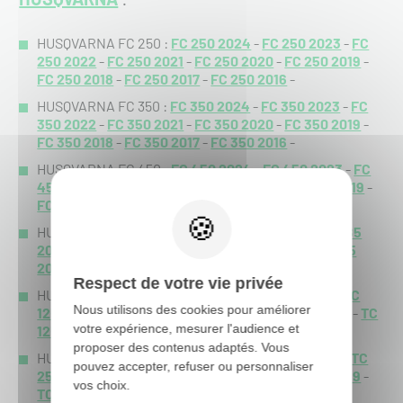
HUSQVARNA FC 250 :
FC 250 2024
-
FC 250 2023
-
FC
250 2022
-
FC 250 2021
-
FC 250 2020
-
FC 250 2019
-
FC 250 2018
-
FC 250 2017
-
FC 250 2016
-
HUSQVARNA FC 350 :
FC 350 2024
-
FC 350 2023
-
FC
350 2022
-
FC 350 2021
-
FC 350 2020
-
FC 350 2019
-
FC 350 2018
-
FC 350 2017
-
FC 350 2016
-
HUSQVARNA FC 450 :
FC 450 2024
-
FC 450 2023
-
FC
450 2022
-
FC 450 2021
-
FC 450 2020
-
FC 450 2019
-
FC 450 2018
-
FC 450 2017
-
FC 450 2016
-
HUSQVARNA TC 85 :
TC 85 2024
-
TC 85 2023
-
TC 85
2022
-
TC 85 2021
-
TC 85 2020
-
TC 85 2019
-
TC 85
2018
-
Respect de votre vie privée
HUSQVARNA TC 125 :
TC 125 2024
-
TC 125 2023
-
TC
Nous utilisons des cookies pour améliorer
125 2022
-
TC 125 2021
-
TC 125 2020
-
TC 125 2019
-
TC
votre expérience, mesurer l'audience et
125 2018
-
TC 125 2017
-
TC 125 2016
-
proposer des contenus adaptés. Vous
HUSQVARNA TC 250 :
TC 250 2024
-
TC 250 2023
-
TC
pouvez accepter, refuser ou personnaliser
250 2022
-
TC 250 2021
-
TC 250 2020
-
TC 250 2019
-
vos choix.
TC 250 2018
-
TC 250 2017
-
TC 250 2016
-