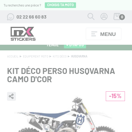
CHOISIS TA MOTO
Tu recherches une pièce ?
02 22 66 60 83
0
MENU
ALPINESTARS 27 : FLOCAGE OFFERT POUR L'ACHAT D'UNE
TENUE
+ D'INFOS
ACCUEIL
EQUIPEMENT MOTO
KITS DÉCO
HUSQVARNA
KIT DÉCO PERSO HUSQVARNA
CAMO D'COR
-15%