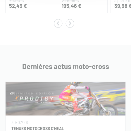
74,90 €
229,95 €
à partir d
52,43 €
195,46 €
39,98 
Dernières actus moto-cross
30/07/26
TENUES MOTOCROSS O'NEAL