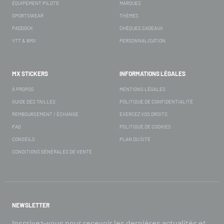
ÉQUIPEMENT PILOTE
MARQUES
SPORTSWEAR
THÈMES
PADDOCK
CHÈQUES CADEAUX
VTT & BMX
PERSONNALISATION
MX STICKERS
INFORMATIONS LÉGALES
À PROPOS
MENTIONS LÉGALES
GUIDE DES TAILLES
POLITIQUE DE CONFIDENTIALITÉ
REMBOURSEMENT / ÉCHANGE
EXERCEZ VOS DROITS
FAQ
POLITIQUE DE COOKIES
CONSEILS
PLAN DU SITE
CONDITIONS GÉNÉRALES DE VENTE
NEWSLETTER
Inscrivez-vous pour recevoir les dernières actualités et