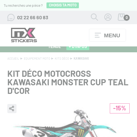
CHOISIS TA MOTO
Tu recherches une pièce ?
02 22 66 60 83
0
MENU
ALPINESTARS 27 : FLOCAGE OFFERT POUR L'ACHAT D'UNE
TENUE
+ D'INFOS
ACCUEIL
EQUIPEMENT MOTO
KITS DÉCO
KAWASAKI
KIT DÉCO MOTOCROSS
KAWASAKI MONSTER CUP TEAL
D'COR
-15%