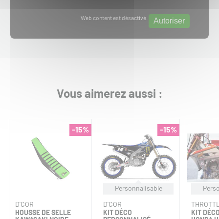
Web content est désactivé.
Autoriser
Vous aimerez aussi :
-15%
-15%
Personnalisable
Perso
D'COR
D'COR
THROTTL
HOUSSE DE SELLE
KIT DÉCO
KIT DÉC