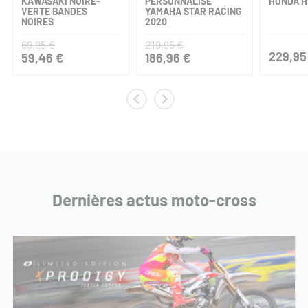
KAWASAKI NOIRE-
PERSONNALISÉ
HONDA H
VERTE BANDES
YAMAHA STAR RACING
NOIRES
2020
69,95 €
219,95 €
229,95
59,46 €
186,96 €
Dernières actus moto-cross