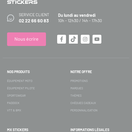
SERVICE CLIENT
Du lundi au vendredi
02 22 66 60 83
10h - 12h30 / 14h - 17h30
Nous écrire
NOS PRODUITS
NOTRE OFFRE
ÉQUIPEMENT MOTO
PROMOTIONS
ÉQUIPEMENT PILOTE
MARQUES
SPORTSWEAR
THÈMES
PADDOCK
CHÈQUES CADEAUX
VTT & BMX
PERSONNALISATION
MX STICKERS
INFORMATIONS LÉGALES