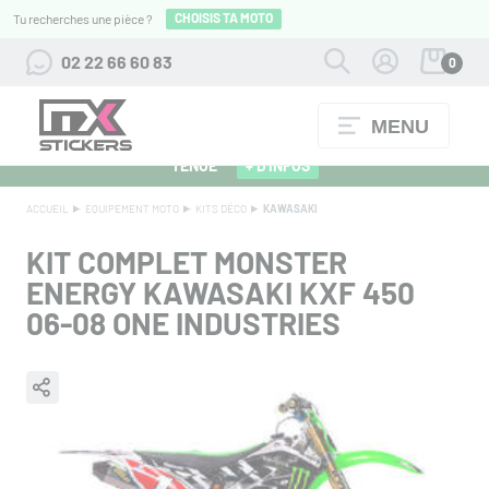
CHOISIS TA MOTO
Tu recherches une pièce ?
02 22 66 60 83
0
MENU
ALPINESTARS 27 : FLOCAGE OFFERT POUR L'ACHAT D'UNE
TENUE
+ D'INFOS
ACCUEIL
EQUIPEMENT MOTO
KITS DÉCO
KAWASAKI
KIT COMPLET MONSTER
ENERGY KAWASAKI KXF 450
06-08 ONE INDUSTRIES