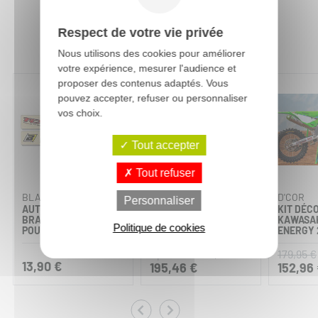
Respect de votre vie privée
Vous aimerez aussi :
Nous utilisons des cookies pour améliorer
votre expérience, mesurer l'audience et
proposer des contenus adaptés. Vous
-15%
pouvez accepter, refuser ou personnaliser
vos choix.
Tout accepter
Tout refuser
Personnalisable
BLACKBIRD
D'COR
D'COR
Personnaliser
AUTOCOLLANT DE
KIT DÉCO KAWASAKI
KIT DÉC
BRAS OSCILLANT
CAMO 2025
KAWASA
Politique de cookies
POUR KX ET KX-F
ENERGY 
229,95 €
179,95 €
à partir de
13,90 €
195,46 €
152,96