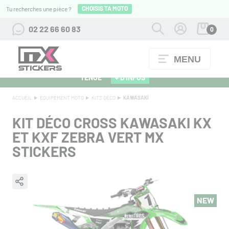
CHOISIS TA MOTO
Tu recherches une pièce ?
02 22 66 60 83
0
MENU
ALPINESTARS 27 : FLOCAGE OFFERT POUR L'ACHAT D'UNE
TENUE
+ D'INFOS
ACCUEIL
EQUIPEMENT MOTO
KITS DÉCO
KAWASAKI
KIT DÉCO CROSS KAWASAKI KX
ET KXF ZEBRA VERT MX
STICKERS
NEW