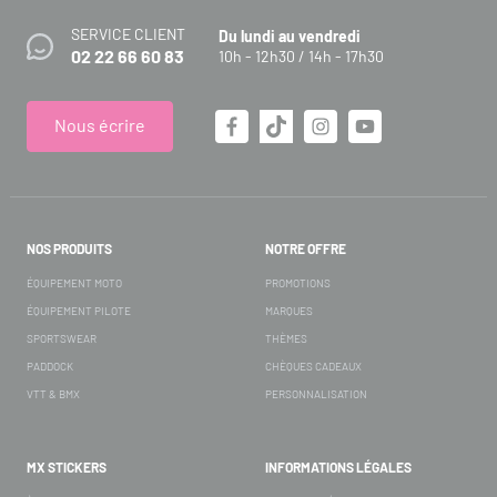
SERVICE CLIENT
Du lundi au vendredi
02 22 66 60 83
10h - 12h30 / 14h - 17h30
Nous écrire
NOS PRODUITS
NOTRE OFFRE
ÉQUIPEMENT MOTO
PROMOTIONS
ÉQUIPEMENT PILOTE
MARQUES
SPORTSWEAR
THÈMES
PADDOCK
CHÈQUES CADEAUX
VTT & BMX
PERSONNALISATION
MX STICKERS
INFORMATIONS LÉGALES