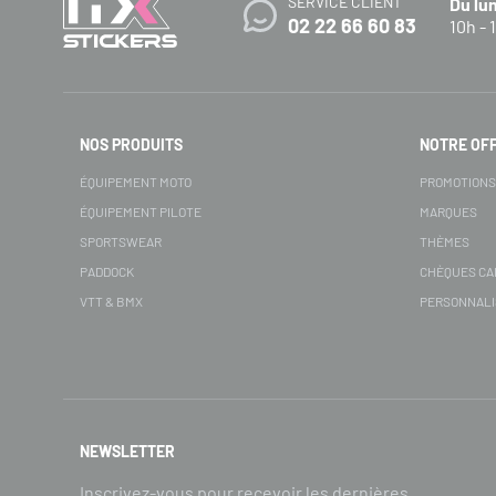
SERVICE CLIENT
Du lu
02 22 66 60 83
10h - 
NOS PRODUITS
NOTRE OF
ÉQUIPEMENT MOTO
PROMOTION
ÉQUIPEMENT PILOTE
MARQUES
SPORTSWEAR
THÈMES
PADDOCK
CHÈQUES C
VTT & BMX
PERSONNALI
NEWSLETTER
Inscrivez-vous pour recevoir les dernières