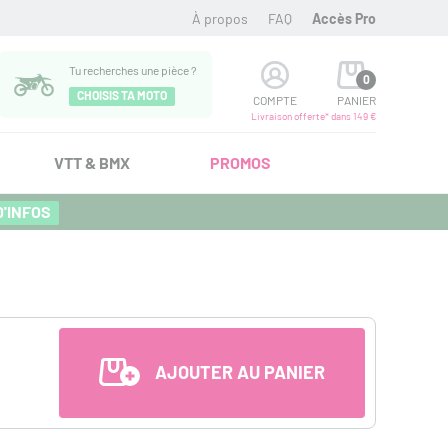
À propos
FAQ
Accès Pro
Tu recherches une pièce ?
0
CHOISIS TA MOTO
COMPTE
PANIER
Livraison offerte* dans 149 €
VTT & BMX
PROMOS
D'INFOS
AJOUTER AU PANIER