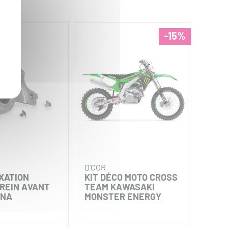
-15%
D'COR
D'CO
IXATION
KIT DÉCO MOTO CROSS
FOND
FREIN AVANT
TEAM KAWASAKI
PER
RNA
MONSTER ENERGY
YAMA
2020